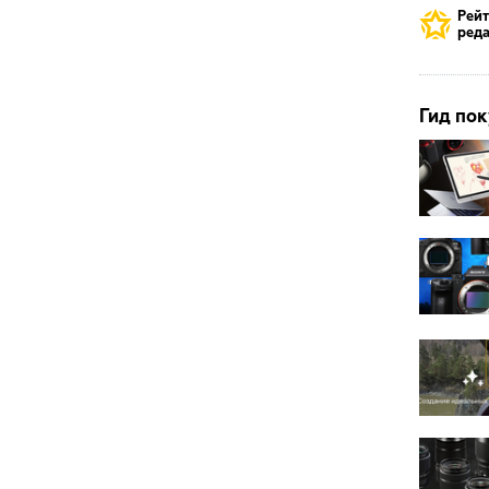
Рей
реда
Гид пок