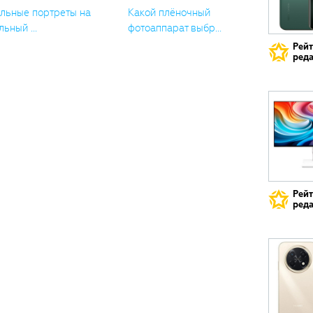
льные портреты на
Какой плёночный
ьный ...
фотоаппарат выбр...
Рей
реда
Рей
реда