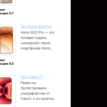
тинг
кции: 6.7
Тест Honor 600 Pro
Honor 600 Pro — это
топовая модель
«номерной» серии
смартфонов Honor,...
тинг
кции: 8.3
Тест Xiaomi 17
Ранее мы
протестировали
ультрафлагман от
Xiaomi, и он приятно
удивил своими...