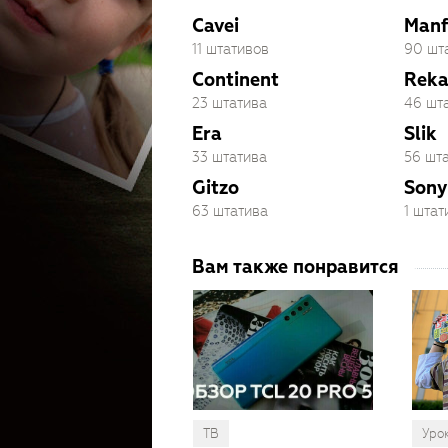
Cavei
Manf
11 штативов
90 шт
Continent
Rek
23 штатива
46 шт
Era
Slik
33 штатива
56 шт
Gitzo
Sony
63 штатива
1 штат
Вам также понравится
ТВ
Уро