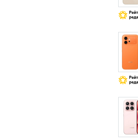
Рей
реда
Рей
реда