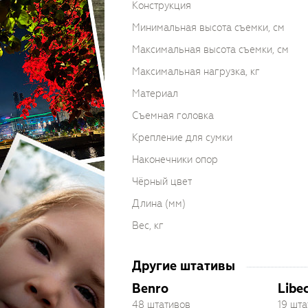
Конструкция
Минимальная высота съемки, см
Максимальная высота съемки, см
Максимальная нагрузка, кг
Материал
Съемная головка
Крепление для сумки
Наконечники опор
Чёрный цвет
Длина (мм)
Вес, кг
Другие штативы
Benro
Libe
48 штативов
19 шт