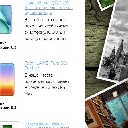
Полевой тест iQOO Z11:
большое путешествие на
одном заряде
Этот обзор посвящён
довольно необычному
смартфону. iQOO Z11
оснащён встроенным
тинг
аккумулятором...
кции: 8.3
Тест HUAWEI Pura 90s
Pro Max
В нашем тесте
проверим, как снимает
HUAWEI Pura 90s Pro
Max...
тинг
кции: 8.3
Азбука фотографии.