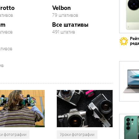
rotto
Velbon
ативов
79 штативов
am
Все штативы
ативов
491 штатив
Рей
реда
ативов
ив
ки фотографии
Уроки фотографии