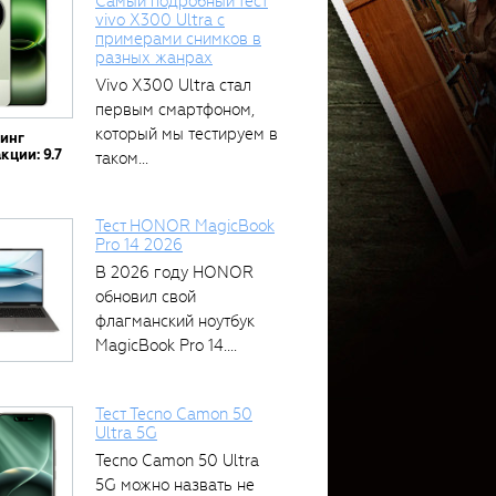
Самый подробный тест
vivo X300 Ultra с
примерами снимков в
разных жанрах
Vivo X300 Ultra стал
первым смартфоном,
который мы тестируем в
тинг
кции: 9.7
таком...
Тест HONOR MagicBook
Pro 14 2026
В 2026 году HONOR
обновил свой
флагманский ноутбук
MagicBook Pro 14....
Тест Tecno Camon 50
Ultra 5G
Tecno Camon 50 Ultra
5G можно назвать не