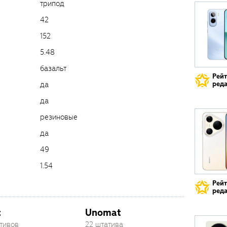
трипод
42
152
5.48
базальт
Рей
да
реда
да
резиновые
да
49
1.54
Рей
реда
c
Unomat
ативов
22 штатива