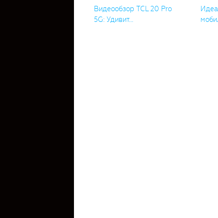
Видеообзор TCL 20 Pro
Идеа
5G: Удивит...
мобил