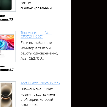
самым
сбалансированным
устройством....
тинг
кции: 7.3
Тест монитора Acer
CE270U X 27″
Если вы выбираете
монитор для игр и
работы одновременно,
Acer CE270U...
тинг
кции: 8.7
Тест Huawei Nova 15 Max
Huawei Nova 15 Max –
новый представитель
этой серии, который
отличается...