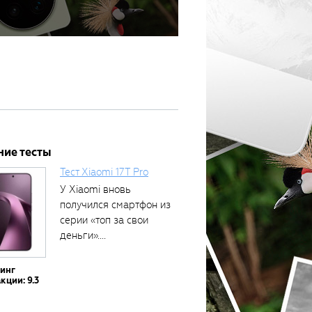
ние тесты
Тест Xiaomi 17T Pro
У Xiaomi вновь
получился смартфон из
серии «топ за свои
деньги»....
тинг
кции: 9.3