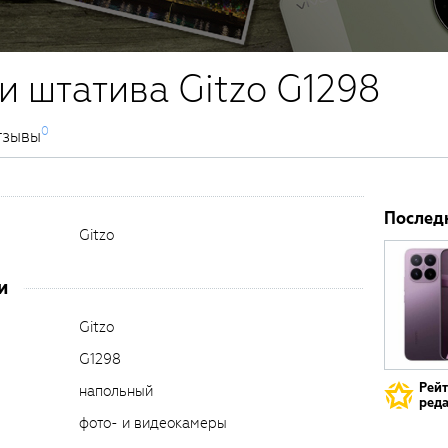
и штатива Gitzo G1298
0
тзывы
Послед
Gitzo
и
Gitzo
G1298
Рей
напольный
реда
фото- и видеокамеры