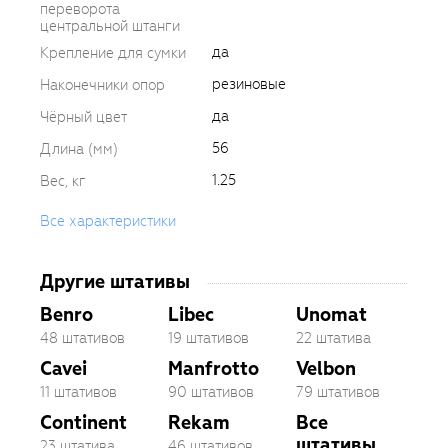
переворота
центральной штанги
да
Крепление для сумки
резиновые
Наконечники опор
да
Чёрный цвет
56
Длина (мм)
1.25
Вес, кг
Все характеристики
Другие штативы
Benro
Libec
Unomat
48 штативов
19 штативов
22 штатива
Cavei
Manfrotto
Velbon
11 штативов
90 штативов
79 штативов
Continent
Rekam
Все
штативы
23 штатива
46 штативов