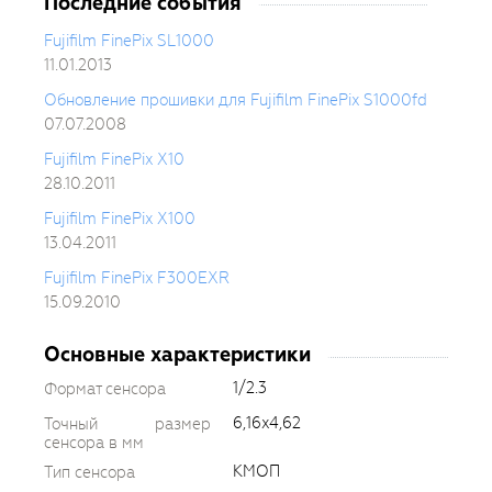
Последние события
Fujifilm FinePix SL1000
11.01.2013
Обновление прошивки для Fujifilm FinePix S1000fd
07.07.2008
Fujifilm FinePix X10
28.10.2011
Fujifilm FinePix X100
13.04.2011
Fujifilm FinePix F300EXR
15.09.2010
Основные характеристики
1/2.3
Формат сенсора
6,16x4,62
Точный размер
сенсора в мм
КМОП
Тип сенсора