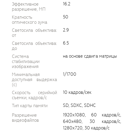
16.2
Эффективное
разрешение, МП
50
Кратность
оптического зума
2.9
Светосила объектива:
от
6.5
Светосила объектива:
до
на основе сдвига матрицы
Система
стабилизации
изображения
1/1700
Минимальная
доступная выдержка
(c)
10 кадров/сек
Скорость серийной
съемки, кадров/с
SD, SDXC, SDHC
Тип карты памяти
1920х1080, 60 кадров/с,
Разрешение
видеофайлов
640x480, 30 кадров/с,
1280х720, 30 кадров/с