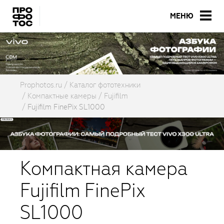
МЕНЮ
Prophotos.ru
Каталог фототехники
Компактные камеры
Fujifilm
Fujifilm FinePix SL1000
Компактная камера
Fujifilm FinePix
SL1000