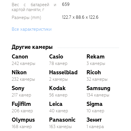
659
Вес с батареей и
картой памяти, г
122.7 x 88.6 x 122.6
Размеры (mm)
Все характеристики
Другие камеры
Canon
Casio
Rekam
242 камеры
78 камер
3 камеры
Nikon
Hasselblad
Ricoh
232 камеры
2 камеры
32 камеры
Sony
Kodak
Samsung
217 камер
56 камер
134 камеры
Fujifilm
Leica
Sigma
206 камер
40 камер
10 камер
Olympus
Panasonic
Зенит
168 камер
163 камеры
1 камера