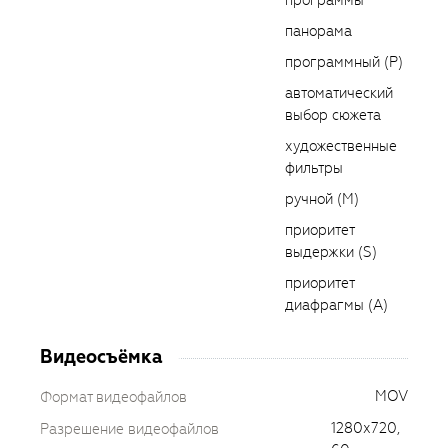
программы
панорама
программный (P)
автоматический
выбор сюжета
художественные
фильтры
ручной (M)
приоритет
выдержки (S)
приоритет
диафрагмы (A)
Видеосъёмка
MOV
Формат видеофайлов
1280х720,
Разрешение видеофайлов