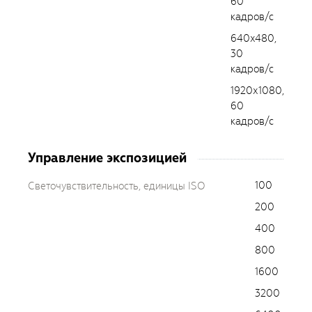
60
кадров/с
640x480,
30
кадров/с
1920х1080,
60
кадров/с
Управление экспозицией
100
Светочувствительность, единицы ISO
200
400
800
1600
3200