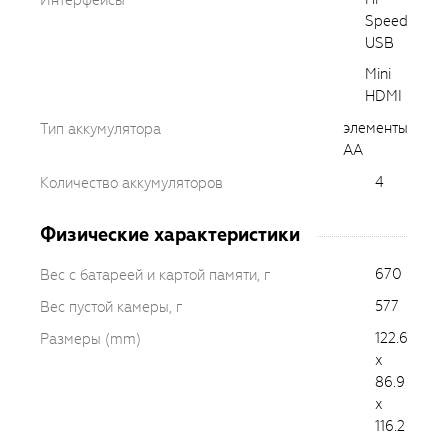
Интерфейсы
Speed
USB
Mini
HDMI
элементы
Тип аккумулятора
AA
4
Количество аккумуляторов
Физические характеристики
670
Вес с батареей и картой памяти, г
577
Вес пустой камеры, г
122.6
Размеры (mm)
x
86.9
x
116.2