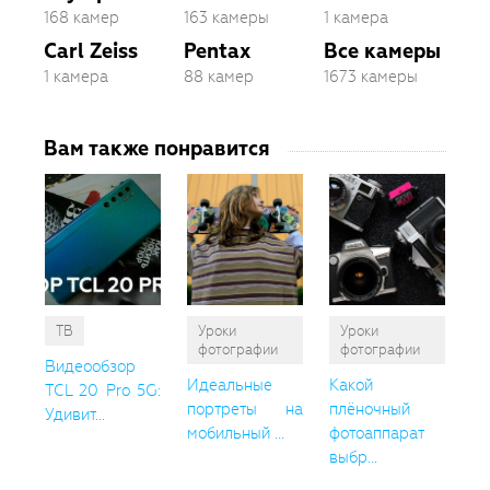
168 камер
163 камеры
1 камера
Carl Zeiss
Pentax
Все камеры
1 камера
88 камер
1673 камеры
Вам также понравится
ТВ
Уроки
Уроки
фотографии
фотографии
Видеообзор
Идеальные
Какой
TCL 20 Pro 5G:
портреты на
плёночный
Удивит...
мобильный ...
фотоаппарат
выбр...