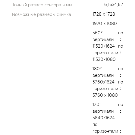
6,16x4,62
Точный размер сенсора в мм
1728 x 1728
Возможные размеры снимка
1920 x 1080
360° по
вертикали：
11520×1624 по
горизонтали：
11520×1080
180° по
вертикали：
5760x1624 по
горизонтали：
5760 x 1080
120° по
вертикали：
3840×1624
по
горизонтали：