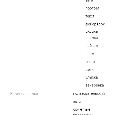
закат
портрет
текст
фейерверк
ночная
съемка
пейзаж
пляж
спорт
дети
улыбка
вечеринка
пользовательский
Режимы съемки
авто
сюжетные