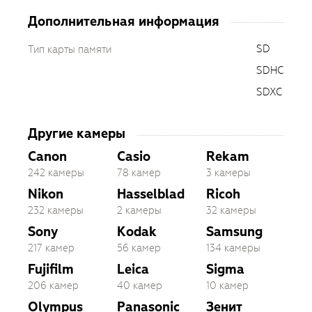
Дополнительная информация
SD
Тип карты памяти
SDHC
SDXC
Другие камеры
Canon
Casio
Rekam
242 камеры
78 камер
3 камеры
Nikon
Hasselblad
Ricoh
232 камеры
2 камеры
32 камеры
Sony
Kodak
Samsung
217 камер
56 камер
134 камеры
Fujifilm
Leica
Sigma
206 камер
40 камер
10 камер
Olympus
Panasonic
Зенит