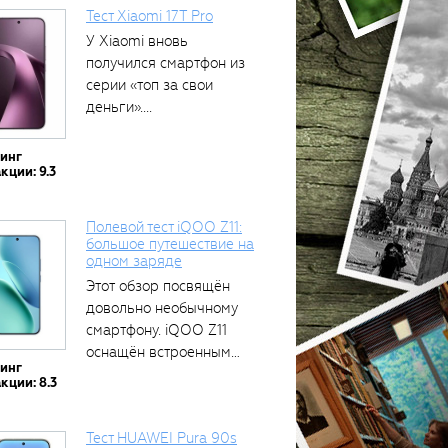
Тест Xiaomi 17T Pro
У Xiaomi вновь
получился смартфон из
серии «топ за свои
деньги»....
тинг
кции: 9.3
Полевой тест iQOO Z11:
большое путешествие на
одном заряде
Этот обзор посвящён
довольно необычному
смартфону. iQOO Z11
оснащён встроенным
тинг
аккумулятором...
кции: 8.3
Тест HUAWEI Pura 90s