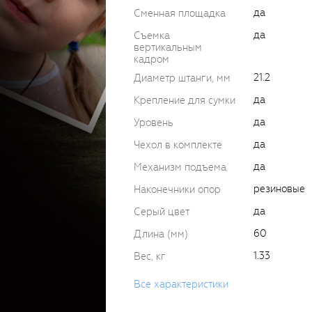
да
Сменная площадка
да
Съемка
вертикальным
кадром
21.2
Диаметр штанги, мм
да
Крепление для сумки
да
Уровень
да
Чехол в комплекте
да
Механизм подъема
резиновые
Наконечники опор
да
Серый цвет
60
Длина (мм)
1.33
Вес, кг
Все характеристики