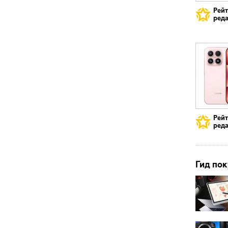
Рей
реда
Рей
реда
Гид пок