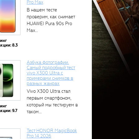
Pro Max
В нашем тесте
проверим, как снимает
HUAWEI Pura 90s Pro
Max...
тинг
кции: 8.3
Азбука фотографии.
Самый подробный тест
vivo X300 Ultra с
примерами снимков в
разных жанрах
Vivo X300 Ultra стал
первым смартфоном,
который мы тестируем в
тинг
кции: 9.7
таком...
Тест HONOR MagicBook
Pro 14 2026