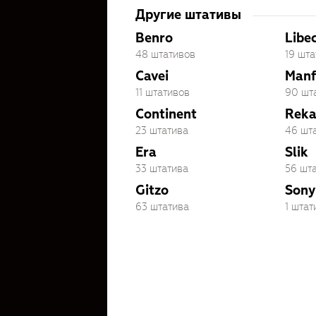
Другие штативы
Benro
Libe
48 штативов
19 шт
Cavei
Manf
11 штативов
90 шт
Continent
Rek
23 штатива
46 шт
Era
Slik
33 штатива
56 шт
Gitzo
Sony
63 штатива
1 штат