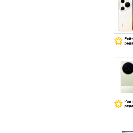
Рей
реда
Рей
реда