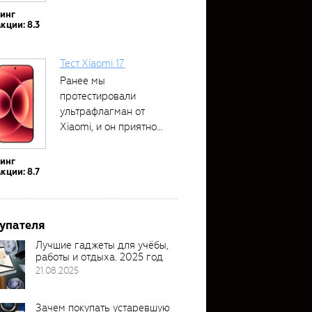
тинг
кции: 8.3
Тест Xiaomi 17
Ранее мы
протестировали
ультрафлагман от
Xiaomi, и он приятно
удивил своими...
тинг
кции: 8.7
упателя
Лучшие гаджеты для учёбы,
работы и отдыха. 2025 год
21.08.2025
Зачем покупать устаревшую