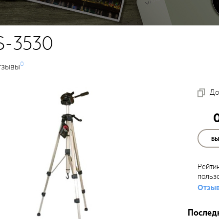
S-3530
0
тзывы
До
Б
Рейти
польз
Отзыв
Послед