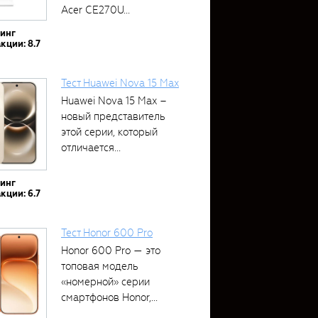
Acer CE270U...
тинг
кции: 8.7
Тест Huawei Nova 15 Max
Huawei Nova 15 Max –
новый представитель
этой серии, который
отличается...
тинг
кции: 6.7
Тест Honor 600 Pro
Honor 600 Pro — это
топовая модель
«номерной» серии
смартфонов Honor,...