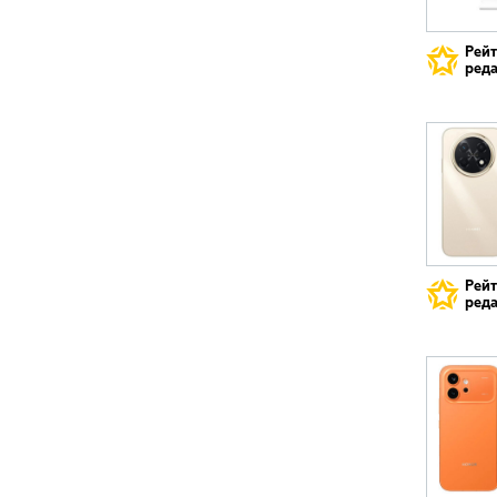
Рей
реда
Рей
реда