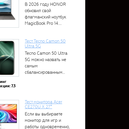
В 2026 году HONOR
обновил свой
флагманский ноутбук
MagicBook Pro 14....
Тест Tecno Camon 50
Ultra 5G
Tecno Camon 50 Ultra
5G можно назвать не
самым
сбалансированным
устройством....
тинг
кции: 7.3
Тест монитора Acer
CE270U X 27″
Если вы выбираете
монитор для игр и
работы одновременно,