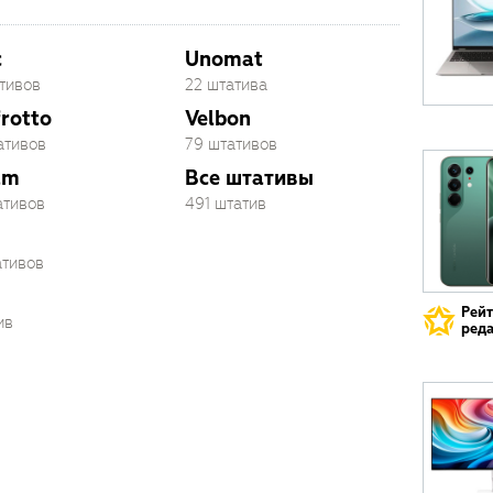
c
Unomat
ативов
22 штатива
rotto
Velbon
ативов
79 штативов
am
Все штативы
ативов
491 штатив
ативов
Рей
ив
реда