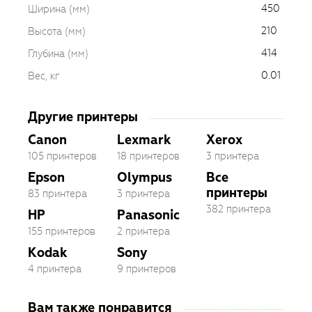
450
Ширина (мм)
210
Высота (мм)
414
Глубина (мм)
0.01
Вес, кг
Другие принтеры
Canon
Lexmark
Xerox
105 принтеров
18 принтеров
3 принтера
Epson
Olympus
Все
принтеры
83 принтера
3 принтера
382 принтера
HP
Panasonic
155 принтеров
2 принтера
Kodak
Sony
4 принтера
9 принтеров
Вам также понравится