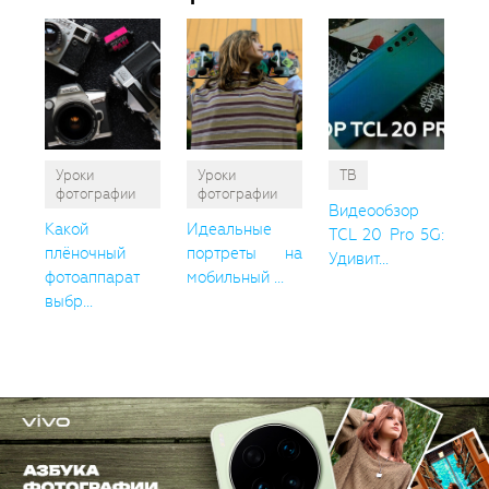
Уроки
Уроки
ТВ
фотографии
фотографии
Видеообзор
Какой
Идеальные
TCL 20 Pro 5G:
плёночный
портреты на
Удивит...
фотоаппарат
мобильный ...
выбр...