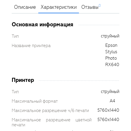
0
Описание
Характеристики
Отзывы
Основная информация
струйный
Тип
Epson
Название принтера
Stylus
Photo
RX640
Принтер
струйный
Тип
A4
Максимальный формат
5760x1440
Максимальное разрешение ч/б печати
5760x1440
Максимальное разрешение цветной
печати