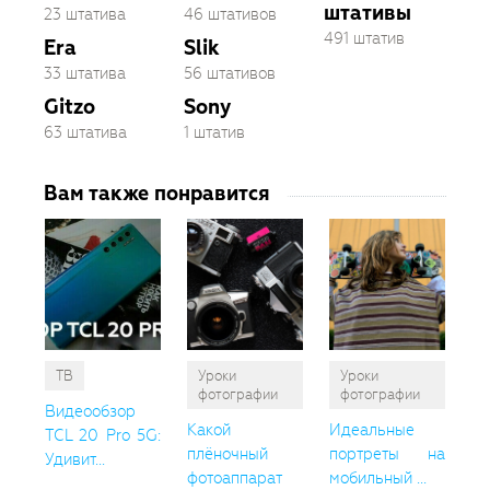
штативы
23 штатива
46 штативов
491 штатив
Era
Slik
33 штатива
56 штативов
Gitzo
Sony
63 штатива
1 штатив
Вам также понравится
ТВ
Уроки
Уроки
фотографии
фотографии
Видеообзор
Какой
Идеальные
TCL 20 Pro 5G:
плёночный
портреты на
Удивит...
фотоаппарат
мобильный ...