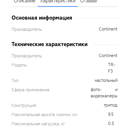
Описание
Характеристики
Отзывы
Основная информация
Continent
Производитель
Технические характеристики
Continent
Производитель
TR-
Модель
F3
настольный
Тип
фото- и
Сфера применения
видеокамеры
трипод
Конструкция
9.5
Максимальная высота съемки, см
0.5
Максимальная нагрузка, кг