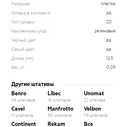
пластик
Материал
да
Головка в комплекте
2D
Тип головки
резиновые
Наконечники опор
да
Чёрный цвет
да
Серый цвет
12.5
Длина (мм)
0.09
Вес, кг
Другие штативы
Benro
Libec
Unomat
48 штативов
19 штативов
22 штатива
Cavei
Manfrotto
Velbon
11 штативов
90 штативов
79 штативов
Continent
Rekam
Все