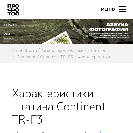
МЕНЮ
Prophotos.ru
Каталог фототехники
Штативы
Continent
Continent TR-F3
Характеристики
Характеристики
штатива Continent
TR-F3
0