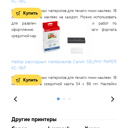
KC-18IL
род, на
Комплект расходных материлов для печати мини-наклеек. 18
Удобн
Купить
чатать
листов по восемь наклеек на каждом. Можно использовать
принт
узьям,
для развлечения, творческих проектов и работ по
сумке
оформлению. Требуется кассета для бумаги формата
аксесс
кредитной карты PCC-CP400.
Набор расходных материалов Canon SELPHY PAPER
Сумка
KC-18IF
Комплект расходных материлов для печати мини-наклеек. 18
Удобн
Купить
наклеек формата кредитной карты 54 х 86 мм. Наклейки
принт
удобно использовать для маркировки. Требуется кассета для
сумке
бумаги формата кредитной карты PCC-CP400
аксесс
Другие принтеры