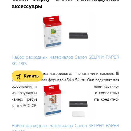
аксессуары
Набор расходных материалов Canon SELPHY PAPER
Компл
KC-18IS
род, на
Комплект расходных материлов для печати мини-наклеек. 18
Готов
Купить
чатать
квадратных наклеек форматом 54 х 54 мм. Онп подходят для
заме
узьям,
оформления творческих проектов с испольованием картинок
необх
из популярных приложений для смартфонов и компактных
бумаг
камер. Требуется кассета для бумаги формата кредитной
формат
карты PCC-CP400.
Набор расходных материалов Canon SELPHY PAPER
Сумка