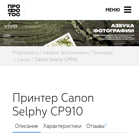
МЕНЮ
Prophotos.ru
Каталог фототехники
Принтеры
Canon
Canon Selphy CP910
Принтер Canon
Selphy CP910
0
Описание
Характеристики
Отзывы