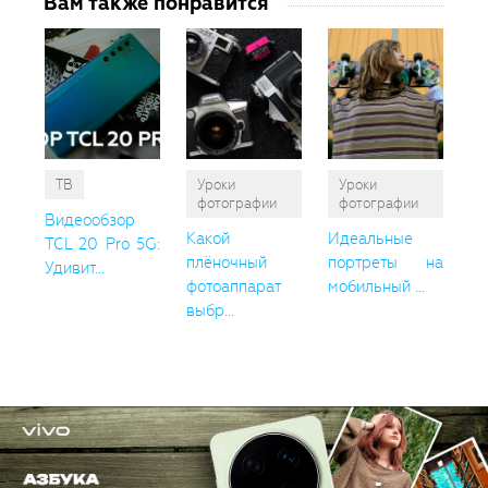
Вам также понравится
ТВ
Уроки
Уроки
фотографии
фотографии
Видеообзор
Какой
Идеальные
TCL 20 Pro 5G:
плёночный
портреты на
Удивит...
фотоаппарат
мобильный ...
выбр...