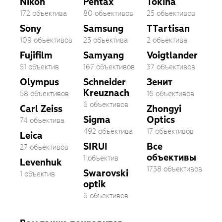
Nikon
Pentax
Tokina
172 объектива
80 объективов
25 объективов
Sony
Samsung
TTartisan
109 объективов
23 объектива
2 объектива
Fujifilm
Samyang
Voigtlander
51 объектив
167 объективов
37 объективов
Olympus
Schneider
Зенит
Kreuznach
58 объективов
16 объективов
6 объективов
Carl Zeiss
Zhongyi
Sigma
Optics
74 объектива
492 объектива
17 объективов
Leica
SIRUI
Все
27 объективов
объективы
1 объектив
Levenhuk
1738 объективов
Swarovski
1 объектив
optik
6 объективов