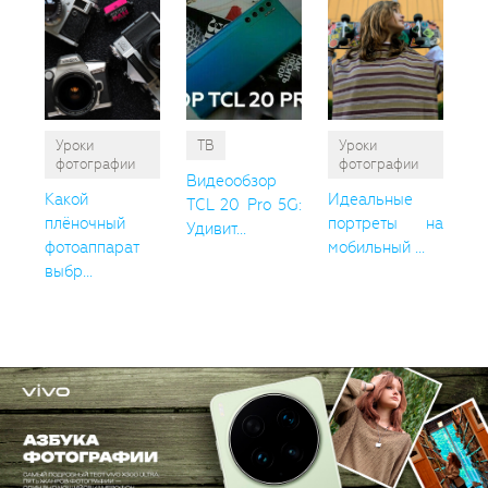
Уроки
ТВ
Уроки
фотографии
фотографии
Видеообзор
Какой
Идеальные
TCL 20 Pro 5G:
плёночный
портреты на
Удивит...
фотоаппарат
мобильный ...
выбр...