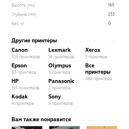
165
Высота (мм)
253
Глубина (мм)
0
Вес, кг
Другие принтеры
Canon
Lexmark
Xerox
105 принтеров
18 принтеров
3 принтера
Epson
Olympus
Все
принтеры
83 принтера
3 принтера
382 принтера
HP
Panasonic
155 принтеров
2 принтера
Kodak
Sony
4 принтера
9 принтеров
Вам также понравится