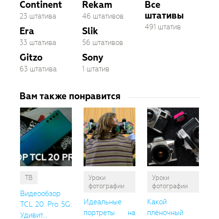
Continent
Rekam
Все
штативы
23 штатива
46 штативов
491 штатив
Era
Slik
33 штатива
56 штативов
Gitzo
Sony
63 штатива
1 штатив
Вам также понравится
ТВ
Уроки
Уроки
фотографии
фотографии
Видеообзор
Идеальные
Какой
TCL 20 Pro 5G:
портреты на
плёночный
Удивит...