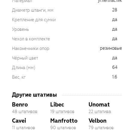
углепластик
Материал
28
Диаметр штанги, мм
да
Крепление для сумки
да
Уровень
да
Чехол в комплекте
резиновые
Наконечники опор
да
Чёрный цвет
64
Длина (мм)
1.6
Вес, кг
Другие штативы
Benro
Libec
Unomat
48 штативов
19 штативов
22 штатива
Cavei
Manfrotto
Velbon
11 штативов
90 штативов
79 штативов