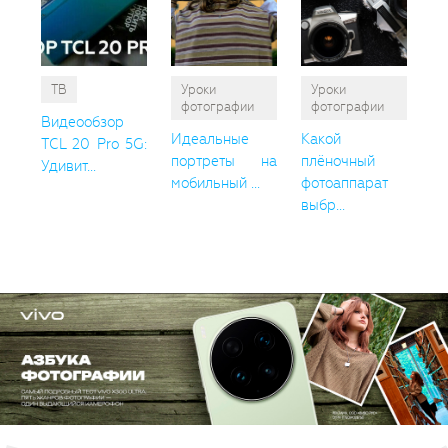
ТВ
Уроки
Уроки
фотографии
фотографии
Видеообзор
Идеальные
Какой
TCL 20 Pro 5G:
портреты на
плёночный
Удивит...
мобильный ...
фотоаппарат
выбр...