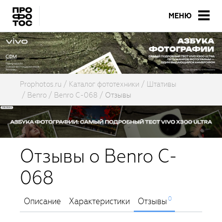
МЕНЮ
Prophotos.ru
Каталог фототехники
Штативы
Benro
Benro C-068
Отзывы
Отзывы о Benro C-
068
0
Описание
Характеристики
Отзывы