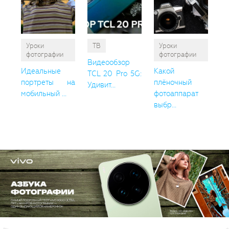
Уроки
ТВ
Уроки
фотографии
фотографии
Видеообзор
Идеальные
Какой
TCL 20 Pro 5G:
портреты на
плёночный
Удивит...
мобильный ...
фотоаппарат
выбр...