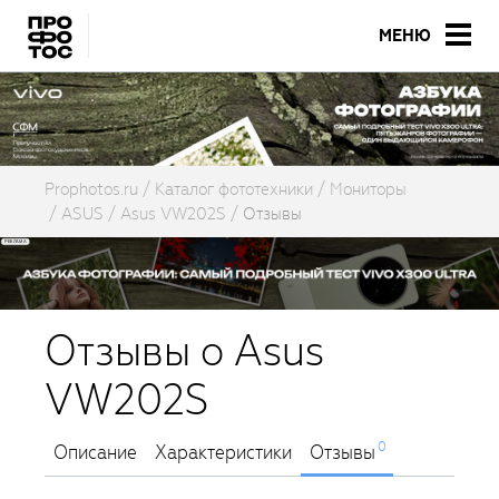
МЕНЮ
Prophotos.ru
Каталог фототехники
Мониторы
ASUS
Asus VW202S
Отзывы
Отзывы о Asus
VW202S
0
Описание
Характеристики
Отзывы