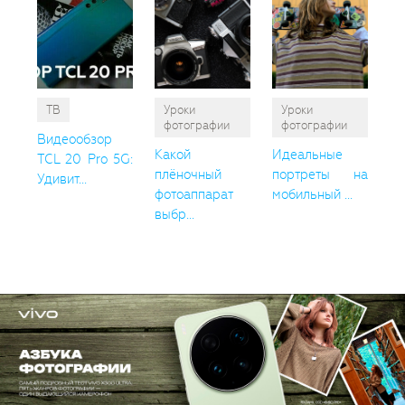
ТВ
Уроки
Уроки
фотографии
фотографии
Видеообзор
Какой
Идеальные
TCL 20 Pro 5G:
плёночный
портреты на
Удивит...
фотоаппарат
мобильный ...
выбр...