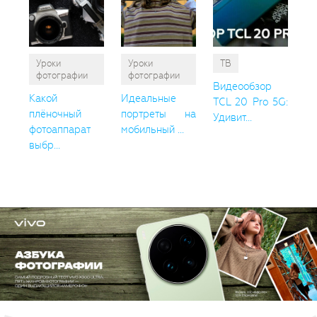
Уроки
Уроки
ТВ
фотографии
фотографии
Видеообзор
Какой
Идеальные
TCL 20 Pro 5G:
плёночный
портреты на
Удивит...
фотоаппарат
мобильный ...
выбр...