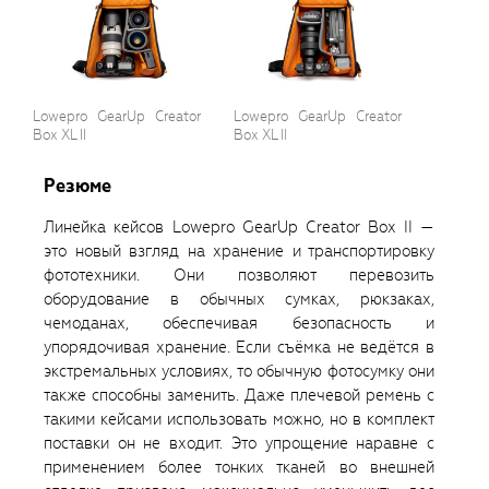
Lowepro GearUp Creator
Lowepro GearUp Creator
Box XL II
Box XL II
Резюме
Линейка кейсов Lowepro GearUp Creator Box II —
это новый взгляд на хранение и транспортировку
фототехники. Они позволяют перевозить
оборудование в обычных сумках, рюкзаках,
чемоданах, обеспечивая безопасность и
упорядочивая хранение. Если съёмка не ведётся в
экстремальных условиях, то обычную фотосумку они
также способны заменить. Даже плечевой ремень с
такими кейсами использовать можно, но в комплект
поставки он не входит. Это упрощение наравне с
применением более тонких тканей во внешней