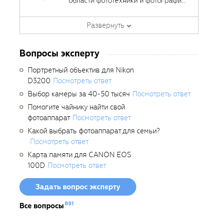
области фототехники и фотографии,
занимается тестированием
фотооборудования с 2007 года.
Развернуть
Является автором ряда обучающих
курсов в
Fotoshkola.net
.
Вопросы эксперту
Портретный объектив для Nikon
D3200
Посмотреть ответ
Выбор камеры за 40-50 тысяч
Посмотреть ответ
Помогите чайнику найти свой
фотоаппарат
Посмотреть ответ
Какой выбрать фотоаппарат для семьи?
Посмотреть ответ
Карта памяти для CANON EOS
100D
Посмотреть ответ
Задать вопрос эксперту
891
Все вопросы