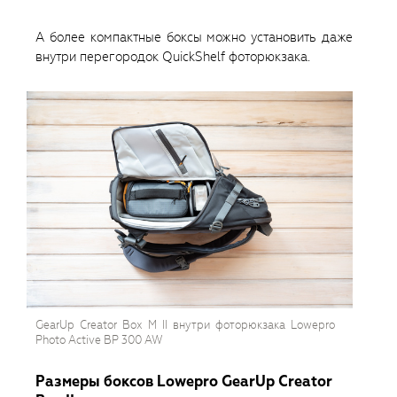
А более компактные боксы можно установить даже
внутри перегородок QuickShelf фоторюкзака.
GearUp Creator Box M II внутри фоторюкзака Lowepro
Photo Active BP 300 AW
Размеры боксов Lowepro GearUp Creator