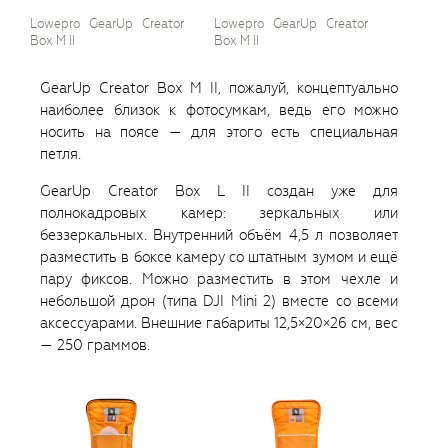
Lowepro GearUp Creator
Lowepro GearUp Creator
Box M II
Box M II
GearUp Creator Box M II, пожалуй, концептуально
наиболее близок к фотосумкам, ведь его можно
носить на поясе — для этого есть специальная
петля.
GearUp Creator Box L II создан уже для
полнокадровых камер: зеркальных или
беззеркальных. Внутренний объём 4,5 л позволяет
разместить в боксе камеру со штатным зумом и ещё
пару фиксов. Можно разместить в этом чехле и
небольшой дрон (типа DJI Mini 2) вместе со всеми
аксессуарами. Внешние габариты 12,5×20×26 см, вес
— 250 граммов.