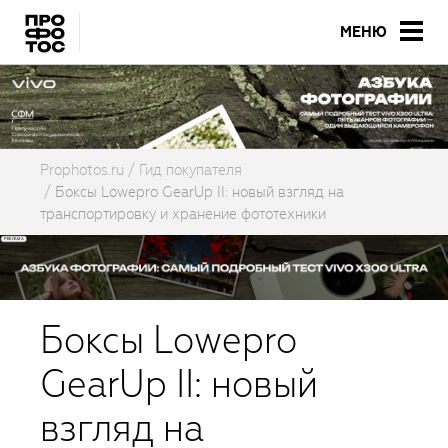
МЕНЮ
Prophotos.ru
Гид покупателя
Боксы Lowepro GearUp II: новый взгляд на
транспортировку и хранение фототехники
Боксы Lowepro
GearUp II: новый
взгляд на