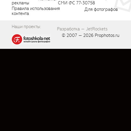
рекламы
СМИ ФС 77-30758
Правила использования
Для фотографов
контента
Наши проекты:
Разработка — JetRockets
© 2007 — 2026
Prophotos.ru