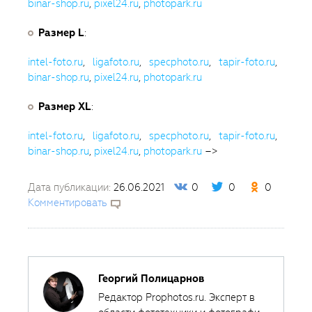
binar-shop.ru
,
pixel24.ru
,
photopark.ru
Размер L
:
intel-foto.ru
,
ligafoto.ru
,
specphoto.ru
,
tapir-foto.ru
,
binar-shop.ru
,
pixel24.ru
,
photopark.ru
Размер XL
:
intel-foto.ru
,
ligafoto.ru
,
specphoto.ru
,
tapir-foto.ru
,
binar-shop.ru
,
pixel24.ru
,
photopark.ru
–>
Дата публикации:
26.06.2021
0
0
0
Комментировать
Георгий Полицарнов
Редактор Prophotos.ru. Эксперт в