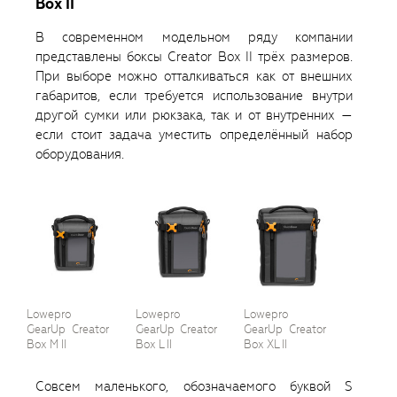
Box II
В современном модельном ряду компании
представлены боксы Creator Box II трёх размеров.
При выборе можно отталкиваться как от внешних
габаритов, если требуется использование внутри
другой сумки или рюкзака, так и от внутренних —
если стоит задача уместить определённый набор
оборудования.
Lowepro
Lowepro
Lowepro
GearUp Creator
GearUp Creator
GearUp Creator
Box M II
Box L II
Box XL II
Совсем маленького, обозначаемого буквой S