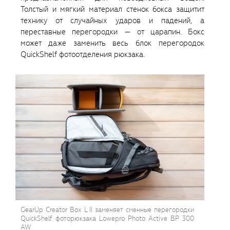
Толстый и мягкий материал стенок бокса защитит
технику от случайных ударов и падений, а
переставные перегородки — от царапин. Бокс
может даже заменить весь блок перегородок
QuickShelf фотоотделения рюкзака.
GearUp Creator Box L II заменяет сменные перегородки
QuickShelf фоторюкзака Lowepro Photo Active BP 300
AW