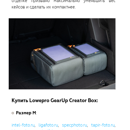
отделке призвано максимально уменьшить вес
кейсов и сделать их компактнее.
Купить Lowepro GearUp Creator Box:
Размер М
:
intel-foto.ru
,
ligafoto.ru
,
specphoto.ru
,
tapir-foto.ru
,