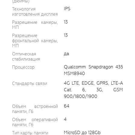
(дюймы)
IPS
Технология
изготовления дисплея
13
Разрешение камеры,
МП
13
Разрешение
фронтальной камеры,
МП
да
Оптическая
стабилизация
Qualcomm Snapdragon 435
Процессор
MSM8940
4G LTE, EDGE, GPRS, LTE-A
Стандарты связи
Cat. 6, 3G, GSM
900/1800/1900
64
Объем встроенной
памяти, Гб
4
Объем оперативной
памяти, Гб
MicroSD до 128Gb
Тип карты памяти