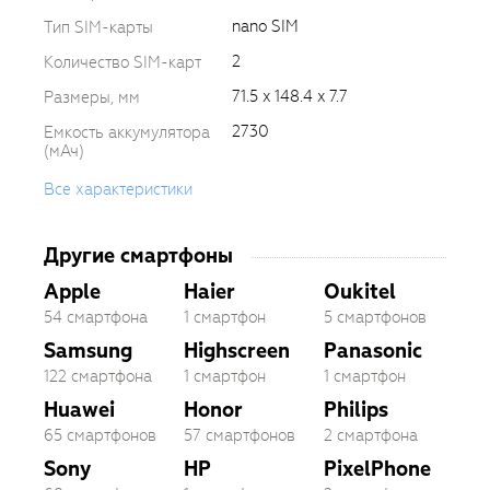
nano SIM
Тип SIM-карты
2
Количество SIM-карт
71.5 x 148.4 x 7.7
Размеры, мм
2730
Емкость аккумулятора
(мАч)
Все характеристики
Другие смартфоны
Apple
Haier
Oukitel
54 смартфона
1 смартфон
5 смартфонов
Samsung
Highscreen
Panasonic
122 смартфона
1 смартфон
1 смартфон
Huawei
Honor
Philips
65 смартфонов
57 смартфонов
2 смартфона
Sony
HP
PixelPhone