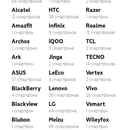
68 смартфонов
1 смартфон
2 смартфона
Alcatel
HTC
Razer
15 смартфонов
38 смартфонов
1 смартфон
Amazfit
Infinix
Realme
1 смартфон
9 смартфонов
15 смартфонов
Archos
iQOO
TCL
2 смартфона
3 смартфона
2 смартфона
Ark
Jinga
TECNO
1 смартфон
2 смартфона
14 смартфонов
ASUS
LeEco
Vertex
57 смартфонов
5 смартфонов
2 смартфона
BlackBerry
Lenovo
Vivo
4 смартфона
26 смартфонов
28 смартфонов
Blackview
LG
Vsmart
1 смартфон
44 смартфона
1 смартфон
Bluboo
Meizu
Wileyfox
1 смартфон
46 смартфонов
1 смартфон