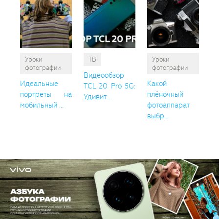
Уроки
ТВ
Уроки
фотографии
фотографии
Видеообзор
Идеальные
Какой
TCL 20 Pro 5G:
портреты на
плёночный
Удивит...
мобильный ...
фотоаппарат
выбр...