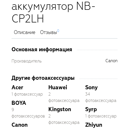
аккумулятор NB-
CP2LH
0
Описание
Отзывы
Основная информация
Canon
Производитель
Другие фотоаксессуары
Acer
Huawei
Sony
1 фотоаксессуар
2
34
фотоаксессуара
фотоаксессуара
BOYA
Kingston
Syrp
9
фотоаксессуаров
2
1 фотоаксессуар
фотоаксессуара
Canon
Zhiyun