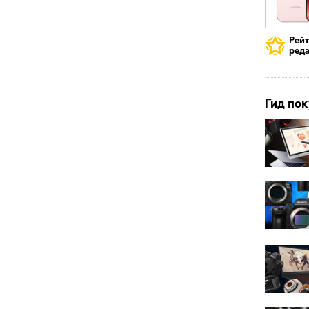
Рей
реда
Гид пок