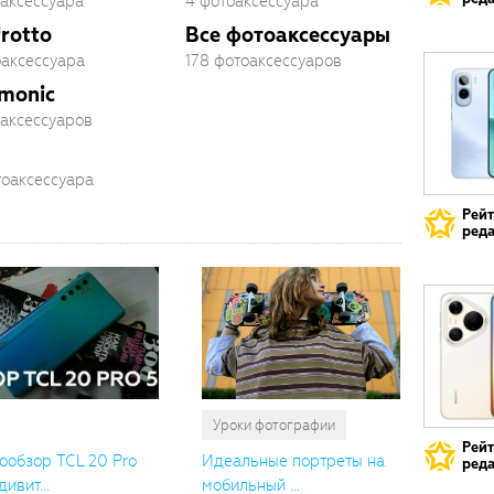
оаксессуара
4 фотоаксессуара
rotto
Все фотоаксессуары
оаксессуара
178 фотоаксессуаров
monic
оаксессуаров
тоаксессуара
Рей
реда
Уроки фотографии
Рей
ообзор TCL 20 Pro
Идеальные портреты на
реда
дивит...
мобильный ...