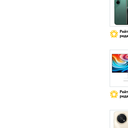
Рей
реда
Рей
реда