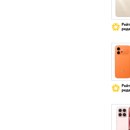
Рей
реда
Рей
реда