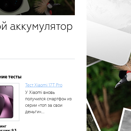
ой аккумулятор
ние тесты
Тест Xiaomi 17T Pro
У Xiaomi вновь
получился смартфон из
серии «топ за свои
деньги»....
тинг
кции: 9.3