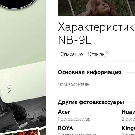
Характеристик
NB-9L
0
Описание
Отзывы
Основная информация
Производитель
Другие фотоаксессуары
Acer
Huaw
1 фотоаксессуар
2 фот
BOYA
King