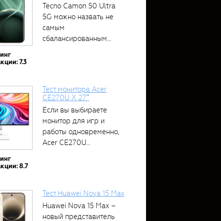
Tecno Camon 50 Ultra
5G можно назвать не
самым
сбалансированным
устройством....
тинг
кции: 7.3
Тест монитора Acer
CE270U X 27″
Если вы выбираете
монитор для игр и
работы одновременно,
Acer CE270U...
тинг
кции: 8.7
Тест Huawei Nova 15 Max
Huawei Nova 15 Max –
новый представитель