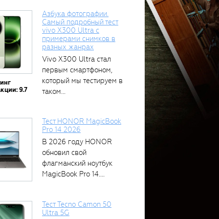
Азбука фотографии.
Самый подробный тест
vivo X300 Ultra с
примерами снимков в
разных жанрах
Vivo X300 Ultra стал
первым смартфоном,
который мы тестируем в
тинг
кции: 9.7
таком...
Тест HONOR MagicBook
Pro 14 2026
В 2026 году HONOR
обновил свой
флагманский ноутбук
MagicBook Pro 14....
Тест Tecno Camon 50
Ultra 5G