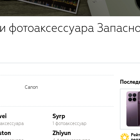
и фотоаксессуара Запасн
Послед
Canon
ei
Syrp
оаксессуара
1 фотоаксессуар
ston
Zhiyun
Рей
реда