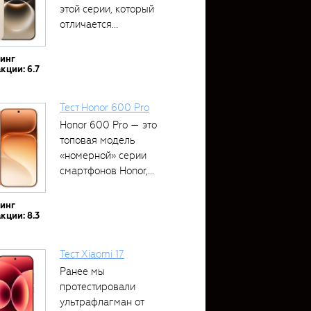
этой серии, который
отличается...
тинг
кции: 6.7
Тест Honor 600 Pro
Honor 600 Pro — это
топовая модель
«номерной» серии
смартфонов Honor,...
тинг
кции: 8.3
Тест Xiaomi 17
Ранее мы
протестировали
ультрафлагман от