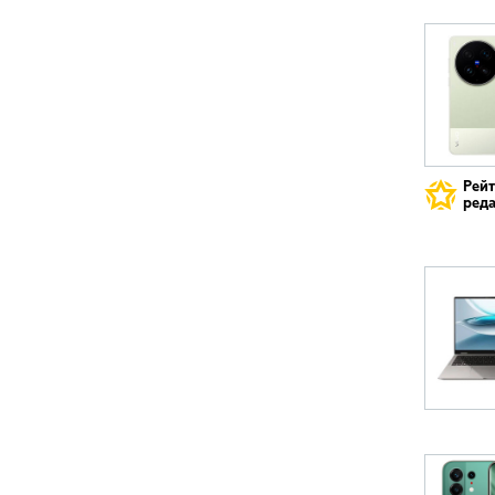
Рей
реда