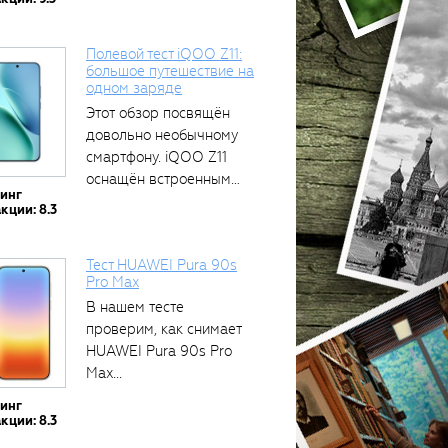
Полевой тест iQOO Z11:
большое путешествие на
одном заряде
Этот обзор посвящён
довольно необычному
смартфону. iQOO Z11
оснащён встроенным
тинг
аккумулятором...
кции: 8.3
Тест HUAWEI Pura 90s
Pro Max
В нашем тесте
проверим, как снимает
HUAWEI Pura 90s Pro
Max...
тинг
кции: 8.3