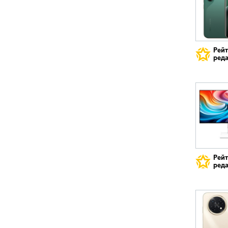
Рей
реда
Рей
реда