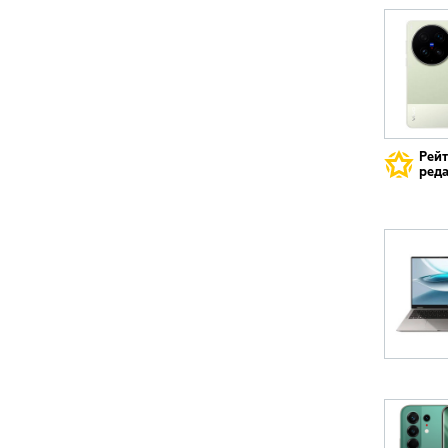
Рей
реда