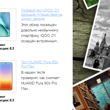
Полевой тест iQOO Z11:
большое путешествие на
одном заряде
тся
Этот обзор посвящён
довольно необычному
смартфону. iQOO Z11
оснащён встроенным
тинг
аккумулятором...
кции: 8.3
Тест HUAWEI Pura 90s
Pro Max
В нашем тесте
проверим, как снимает
HUAWEI Pura 90s Pro
Max...
тинг
кции: 8.3