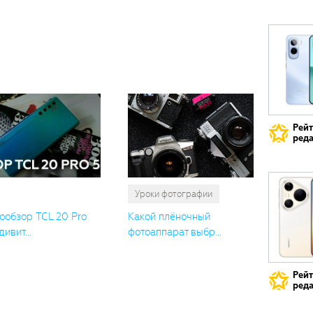
Вам
также
понрави
Рей
реда
Уроки фотографии
ообзор TCL 20 Pro
Какой плёночный
дивит...
фотоаппарат выбр...
Рей
реда