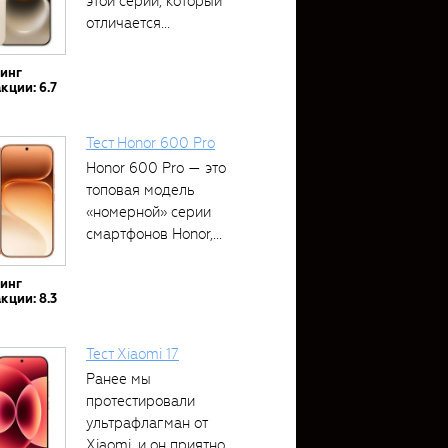
этой серии, который
отличается...
тинг
кции: 6.7
Тест Honor 600 Pro
Honor 600 Pro — это
топовая модель
«номерной» серии
смартфонов Honor,...
тинг
кции: 8.3
Тест Xiaomi 17
Ранее мы
протестировали
ультрафлагман от
Xiaomi, и он приятно