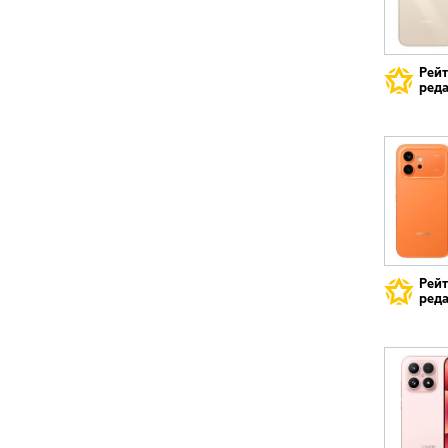
Рей
реда
Рей
реда