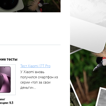
ние тесты
Тест Xiaomi 17T Pro
У Xiaomi вновь
получился смартфон из
серии «топ за свои
деньги»....
тинг
кции: 9.3