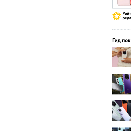
Рей
реда
Гид пок