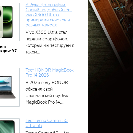
Азбука фотографии.
Самый подробный тест
vivo X300 Ultra с
примерами снимков в
разных жанрах
Vivo X300 Ultra стал
первым смартфоном,
который мы тестируем в
тинг
кции: 9.7
таком...
Тест HONOR MagicBook
Pro 14 2026
В 2026 году HONOR
обновил свой
флагманский ноутбук
MagicBook Pro 14....
Тест Tecno Camon 50
Ultra 5G
Tecno Camon 50 Ultra