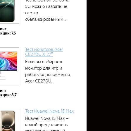
5G можно назвать не
самым
сбалансированным
устройством....
тинг
кции: 7.3
Тест монитора Acer
CE270U X 27″
Если вы выбираете
монитор для игр и
работы одновременно,
Acer CE270U...
тинг
кции: 8.7
Тест Huawei Nova 15 Max
Huawei Nova 15 Max –
новый представитель