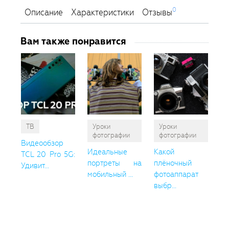
0
Описание
Характеристики
Отзывы
Вам также понравится
ТВ
Уроки
Уроки
фотографии
фотографии
Видеообзор
Идеальные
Какой
TCL 20 Pro 5G:
портреты на
плёночный
Удивит...
мобильный ...
фотоаппарат
выбр...