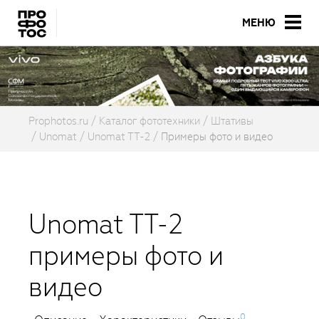
МЕНЮ
Prophotos.ru
Каталог фототехники
Штативы
Unomat
Unomat TT-2
Примеры фото и видео
Unomat TT-2
примеры фото и
видео
0