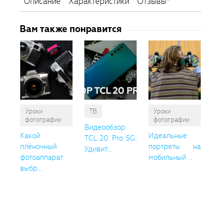
Описание
Характеристики
Отзывы
Вам также понравится
Уроки
ТВ
Уроки
фотографии
фотографии
Видеообзор
Какой
Идеальные
TCL 20 Pro 5G:
плёночный
портреты на
Удивит...
фотоаппарат
мобильный ...
выбр...