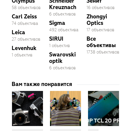
Olympus
Schneider
Зенит
Kreuznach
58 объективов
16 объективов
6 объективов
Carl Zeiss
Zhongyi
Sigma
Optics
74 объектива
492 объектива
17 объективов
Leica
SIRUI
Все
27 объективов
объективы
1 объектив
Levenhuk
1738 объективов
Swarovski
1 объектив
optik
6 объективов
Вам также понравится