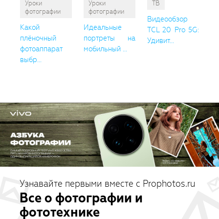
Уроки
Уроки
ТВ
фотографии
фотографии
Видеообзор
Какой
Идеальные
TCL 20 Pro 5G:
плёночный
портреты на
Удивит...
фотоаппарат
мобильный ...
выбр...
Узнавайте первыми вместе с Prophotos.ru
Все о фотографии и
фототехнике