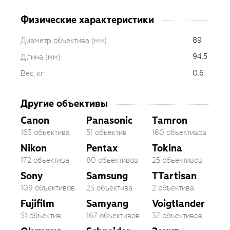
Физические характеристики
89
Диаметр объектива (мм)
94.5
Длина (мм)
0.6
Вес, кг
Другие объективы
Canon
Panasonic
Tamron
163 объектива
51 объектив
160 объективов
Nikon
Pentax
Tokina
172 объектива
80 объективов
25 объективов
Sony
Samsung
TTartisan
109 объективов
23 объектива
2 объектива
Fujifilm
Samyang
Voigtlander
51 объектив
167 объективов
37 объективов