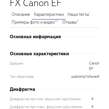
FX Canon EF
1
Описание
Характеристики
Наши тесты
65
0
Примеры фото и видео
Отзывы
Основная информация
Основные характеристики
Canon
Байонет
EF
широкоугольный
Тип объектива
Диафрагма
4
Диафрагма при мин. фокусном расстоянии
4
Диафрагма при макс. фокусном расстоянии