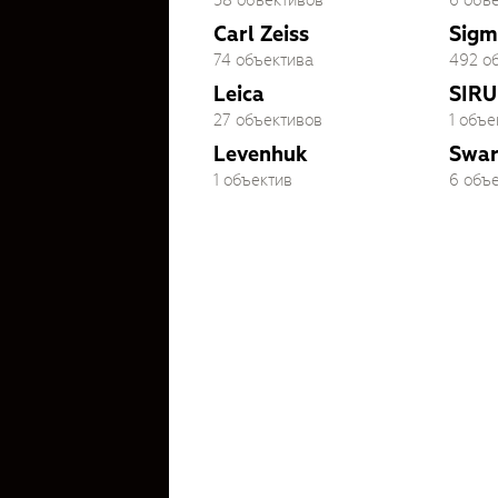
58 объективов
6 объ
Carl Zeiss
Sigm
74 объектива
492 о
Leica
SIRU
27 объективов
1 объе
Levenhuk
Swar
1 объектив
6 объ