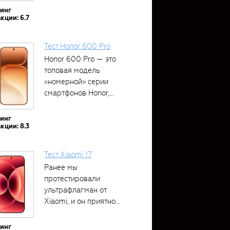
тинг
кции: 6.7
Тест Honor 600 Pro
Honor 600 Pro — это
топовая модель
«номерной» серии
смартфонов Honor,...
тинг
кции: 8.3
Тест Xiaomi 17
Ранее мы
протестировали
ультрафлагман от
Xiaomi, и он приятно
удивил своими...
тинг