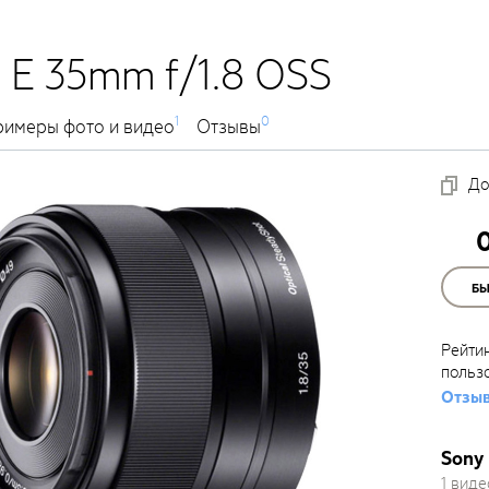
 E 35mm f/1.8 OSS
1
0
имеры фото и видео
Отзывы
До
Б
Рейти
польз
Отзыв
Sony 
1 виде