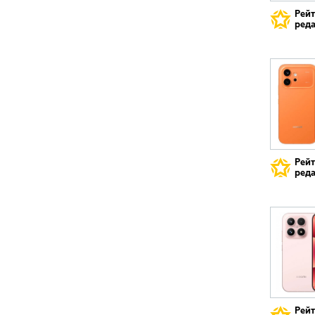
Рей
реда
Рей
реда
Рей