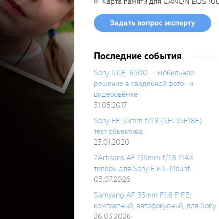
Карта памяти для CANON EOS 10
Задать вопрос эксперту
Последние события
Sony ILCE-6500 — мобильное
решение в свадебной фото- и
видеосъёмке
31.05.2017
Sony FE 35mm f/1.8 (SEL35F18F):
тест объектива
23.01.2020
7Artisans AF 135mm f/1.8 MAX:
теперь для Sony E и L-Mount
03.07.2026
Samyang AF 35mm F1.8 P FE:
компактный, автофокусный, для Sony
26.03.2026