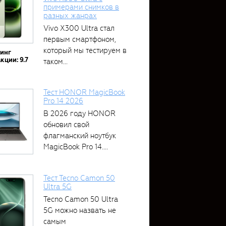
примерами снимков в
разных жанрах
Vivo X300 Ultra стал
первым смартфоном,
который мы тестируем в
тинг
кции: 9.7
таком...
Тест HONOR MagicBook
Pro 14 2026
В 2026 году HONOR
обновил свой
флагманский ноутбук
MagicBook Pro 14....
Тест Tecno Camon 50
Ultra 5G
Tecno Camon 50 Ultra
5G можно назвать не
самым