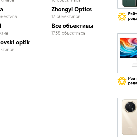
ективов
16 объективов
a
Zhongyi Optics
Рей
бъектива
17 объективов
реда
I
Все объективы
ктив
1738 объективов
ovski optik
ективов
Рей
реда