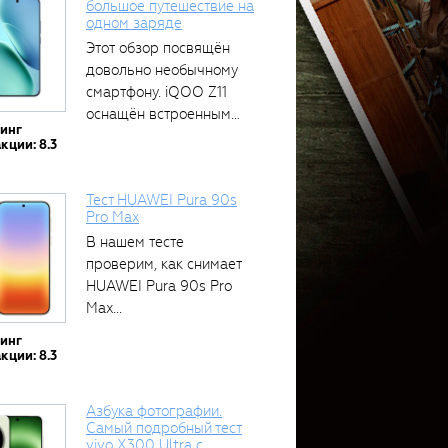
большое путешествие на
одном заряде
Этот обзор посвящён
довольно необычному
смартфону. iQOO Z11
оснащён встроенным
тинг
аккумулятором...
кции: 8.3
Тест HUAWEI Pura 90s
Pro Max
В нашем тесте
проверим, как снимает
HUAWEI Pura 90s Pro
Max...
тинг
кции: 8.3
Азбука фотографии.
Самый подробный тест
vivo X300 Ultra с