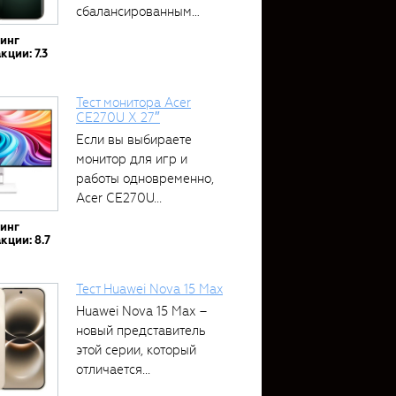
сбалансированным
устройством....
тинг
кции: 7.3
Тест монитора Acer
CE270U X 27″
Если вы выбираете
монитор для игр и
работы одновременно,
Acer CE270U...
тинг
кции: 8.7
Тест Huawei Nova 15 Max
Huawei Nova 15 Max –
новый представитель
этой серии, который
отличается...