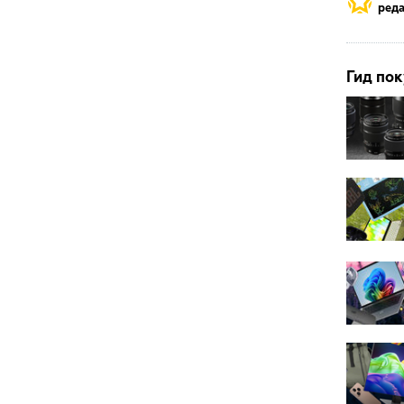
реда
Гид пок