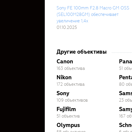
Sony FE 100mm F2.8 Macro GM OSS
(SEL100M28GM) обеспечивает
увеличение 1,4x
01.10.2025
Другие объективы
Canon
Pana
163 объектива
51 объ
Nikon
Pent
172 объектива
80 об
Sony
Sam
109 объективов
23 об
Fujifilm
Sam
51 объектив
167 о
Olympus
Schn