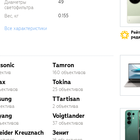
49
Диаметры
светофильтра
0.155
Вес, кг
Все характеристики
Рей
реда
sonic
Tamron
ектив
160 объективов
ax
Tokina
ъективов
25 объективов
sung
TTartisan
ъектива
2 объектива
yang
Voigtlander
бъективов
37 объективов
eider Kreuznach
Зенит