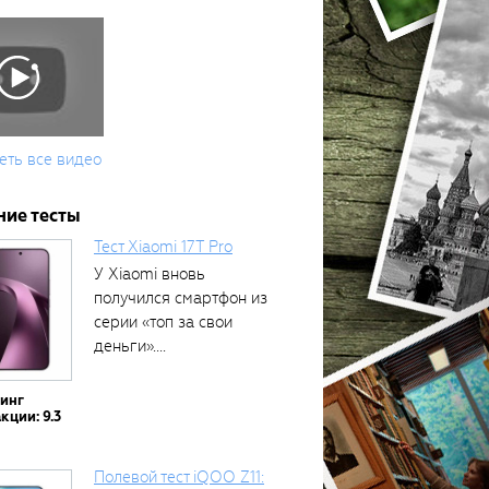
еть все видео
ние тесты
Тест Xiaomi 17T Pro
У Xiaomi вновь
получился смартфон из
серии «топ за свои
деньги»....
тинг
кции: 9.3
Полевой тест iQOO Z11: