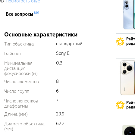
0D
Посмотреть ответ
891
Все вопросы
Основные характеристики
Рей
стандартный
Тип объектива
реда
Sony E
Байонет
0.3
Минимальная
дистанция
фокусировки (м)
8
Число элементов
6
Число групп
7
Число лепестков
Рей
диафрагмы
реда
29.9
Длина (мм)
62.2
Диаметр объектива
(мм)