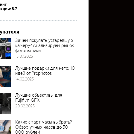
тинг
кции: 8.7
упателя
Зачем покупать устаревшую
камеру? Анализируем рынок
фототехники
15.07.2025
Лучшие подарки для него: 10
идей от Prophotos
14.02.2023
Лучшие объективы для
Fujifilm GFX
20.02.2025
Какие смарт-часы выбрать?
Обзор умных часов до 30
000 рублей