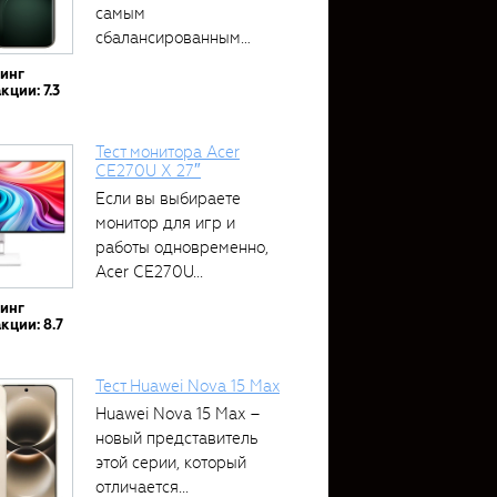
самым
сбалансированным
устройством....
тинг
кции: 7.3
Тест монитора Acer
CE270U X 27″
Если вы выбираете
монитор для игр и
работы одновременно,
Acer CE270U...
тинг
кции: 8.7
Тест Huawei Nova 15 Max
Huawei Nova 15 Max –
новый представитель
этой серии, который
отличается...