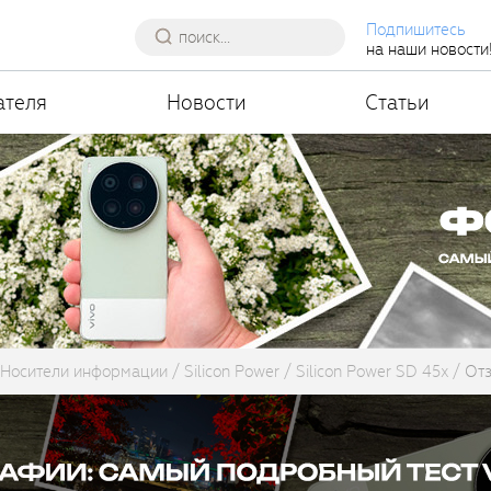
Подпишитесь
на наши новости
ателя
Новости
Статьи
Носители информации
Silicon Power
Silicon Power SD 45x
От