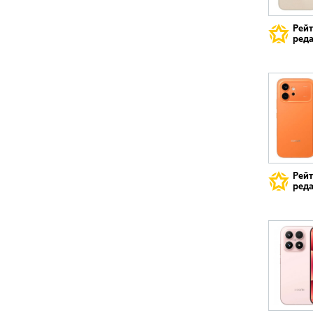
Рей
реда
Рей
реда