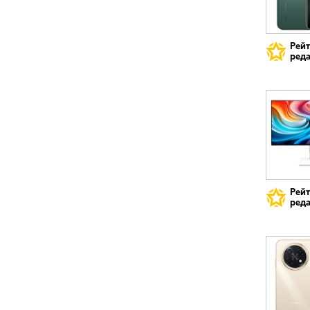
Рей
реда
Рей
реда