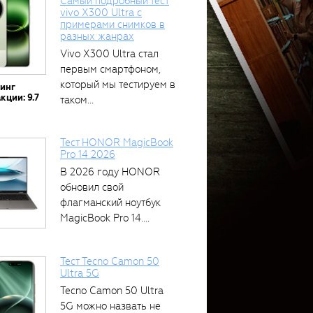
Самый подробный тест
vivo X300 Ultra с
примерами снимков в
разных жанрах
Vivo X300 Ultra стал
первым смартфоном,
который мы тестируем в
тинг
кции: 9.7
таком...
Тест HONOR MagicBook
Pro 14 2026
В 2026 году HONOR
обновил свой
флагманский ноутбук
MagicBook Pro 14....
Тест Tecno Camon 50
Ultra 5G
Tecno Camon 50 Ultra
5G можно назвать не