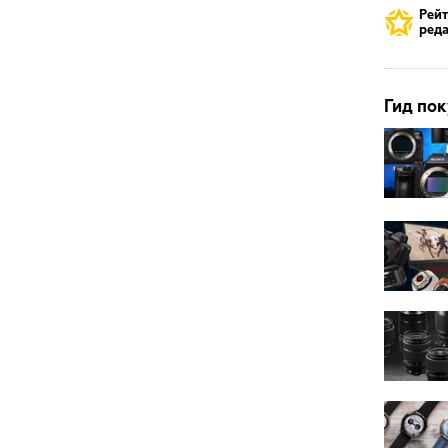
Рей
реда
Гид пок