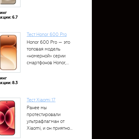
тинг
кции: 6.7
Тест Honor 600 Pro
Honor 600 Pro — это
топовая модель
«номерной» серии
смартфонов Honor,...
тинг
кции: 8.3
Тест Xiaomi 17
Ранее мы
протестировали
ультрафлагман от
Xiaomi, и он приятно
удивил своими...