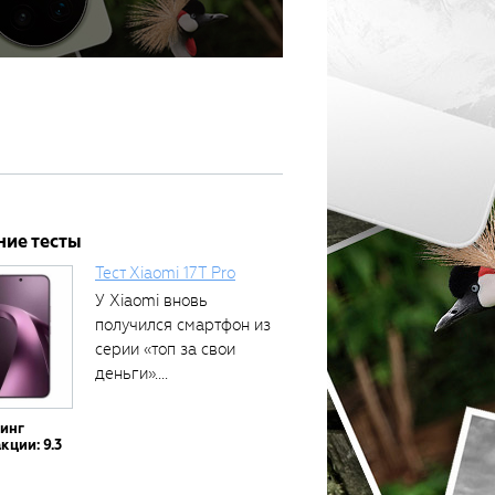
ние тесты
Тест Xiaomi 17T Pro
У Xiaomi вновь
получился смартфон из
серии «топ за свои
деньги»....
тинг
кции: 9.3