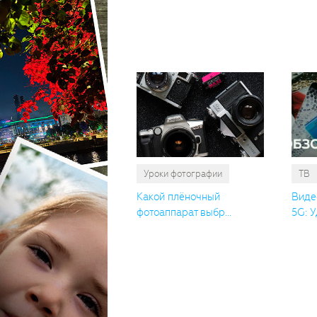
Уроки фотографии
ТВ
Какой плёночный
Виде
фотоаппарат выбр...
5G: У