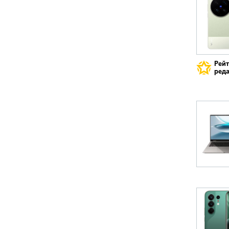
Рей
реда