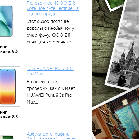
Полевой тест iQOO Z11:
большое путешествие на
одном заряде
тся
Этот обзор посвящён
довольно необычному
смартфону. iQOO Z11
оснащён встроенным
тинг
аккумулятором...
кции: 8.3
Тест HUAWEI Pura 90s
Pro Max
В нашем тесте
проверим, как снимает
HUAWEI Pura 90s Pro
Max...
тинг
кции: 8.3
Азбука фотографии.