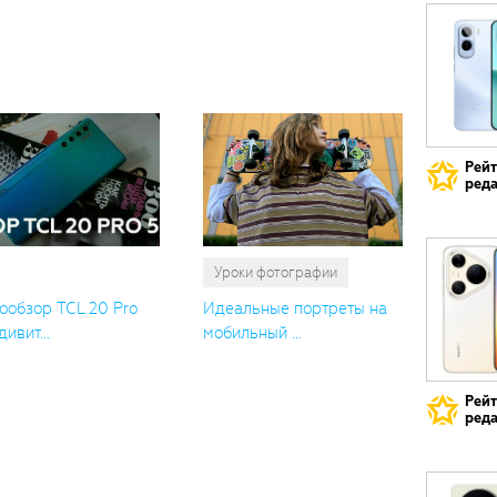
Вам
также
понрави
Рей
реда
Уроки фотографии
ообзор TCL 20 Pro
Идеальные портреты на
дивит...
мобильный ...
Рей
реда