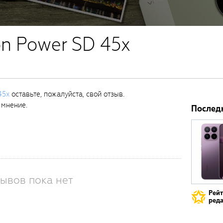
on Power SD 45x
45x
оставьте, пожалуйста, свой отзыв.
 мнение.
Послед
ывов пока нет
Рей
реда