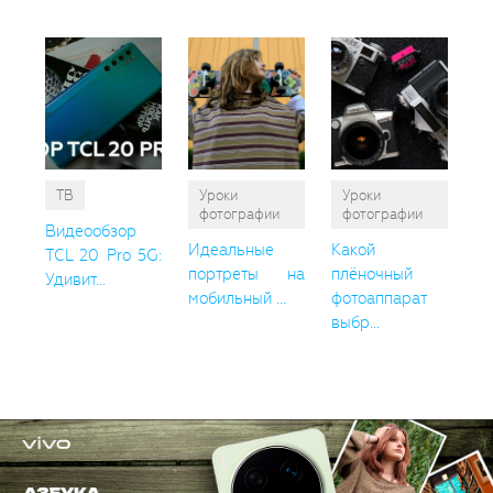
ТВ
Уроки
Уроки
фотографии
фотографии
Видеообзор
Идеальные
Какой
TCL 20 Pro 5G:
портреты на
плёночный
Удивит...
мобильный ...
фотоаппарат
выбр...