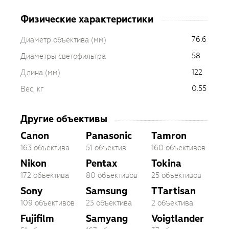
Физические характеристики
76.6
Диаметр объектива (мм)
58
Диаметры светофильтра
122
Длина (мм)
0.55
Вес, кг
Другие объективы
Canon
Panasonic
Tamron
163 объектива
51 объектив
160 объективов
Nikon
Pentax
Tokina
172 объектива
80 объективов
25 объективов
Sony
Samsung
TTartisan
109 объективов
23 объектива
2 объектива
Fujifilm
Samyang
Voigtlander