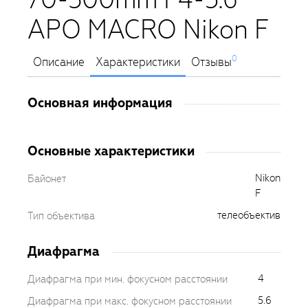
APO MACRO Nikon F
0
Описание
Характеристики
Отзывы
Основная информация
Основные характеристики
Nikon
Байонет
F
телеобъектив
Тип объектива
Диафрагма
4
Диафрагма при мин. фокусном расстоянии
5.6
Диафрагма при макс. фокусном расстоянии