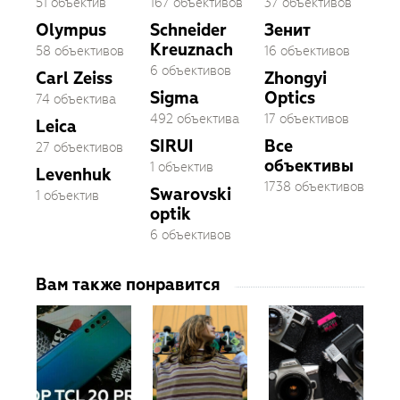
51 объектив
167 объективов
37 объективов
Olympus
Schneider
Зенит
Kreuznach
58 объективов
16 объективов
6 объективов
Carl Zeiss
Zhongyi
Sigma
Optics
74 объектива
492 объектива
17 объективов
Leica
SIRUI
Все
27 объективов
объективы
1 объектив
Levenhuk
1738 объективов
Swarovski
1 объектив
optik
6 объективов
Вам также понравится