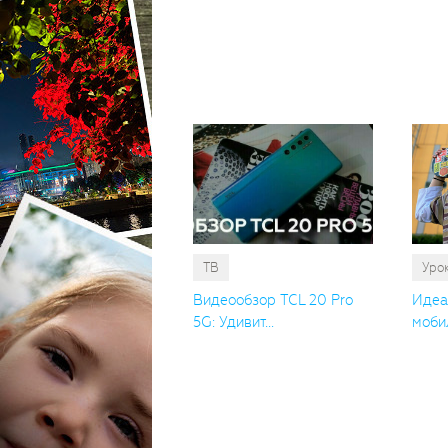
ТВ
Уро
Видеообзор TCL 20 Pro
Идеа
5G: Удивит...
мобил