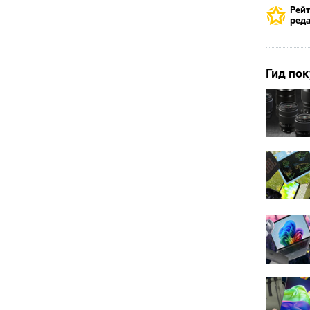
Рей
реда
Гид пок