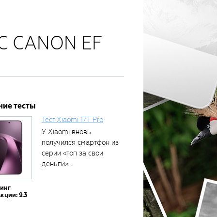
DC CANON EF
ние тесты
Тест Xiaomi 17T Pro
У Xiaomi вновь
получился смартфон из
серии «топ за свои
деньги»....
тинг
кции: 9.3