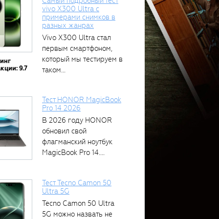
Самый подробный тест
vivo X300 Ultra с
примерами снимков в
разных жанрах
Vivo X300 Ultra стал
первым смартфоном,
который мы тестируем в
тинг
кции: 9.7
таком...
Тест HONOR MagicBook
Pro 14 2026
В 2026 году HONOR
обновил свой
флагманский ноутбук
MagicBook Pro 14....
Тест Tecno Camon 50
Ultra 5G
Tecno Camon 50 Ultra
5G можно назвать не