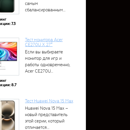
самым
сбалансированным
устройством....
тинг
кции: 7.3
Тест монитора Acer
CE270U X 27″
Если вы выбираете
монитор для игр и
работы одновременно,
Acer CE270U...
тинг
кции: 8.7
Тест Huawei Nova 15 Max
Huawei Nova 15 Max –
новый представитель
этой серии, который
отличается...