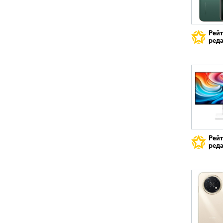
Рей
реда
Рей
реда