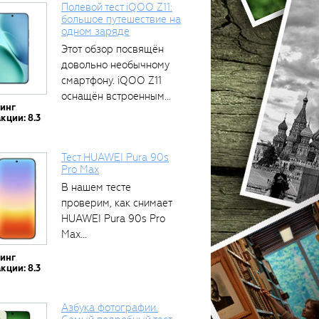
Полевой тест iQOO Z11:
большое путешествие на
одном заряде
Этот обзор посвящён
тся
довольно необычному
смартфону. iQOO Z11
оснащён встроенным
тинг
аккумулятором...
кции: 8.3
Тест HUAWEI Pura 90s
Pro Max
В нашем тесте
проверим, как снимает
HUAWEI Pura 90s Pro
Max...
тинг
кции: 8.3
Азбука фотографии.