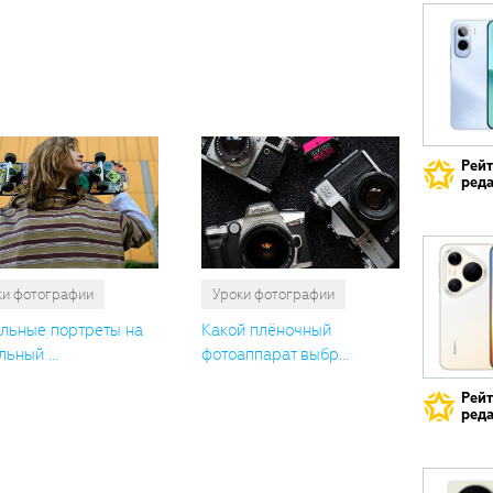
Вам
также
понрави
Рей
реда
ки фотографии
Уроки фотографии
льные портреты на
Какой плёночный
ьный ...
фотоаппарат выбр...
Рей
реда