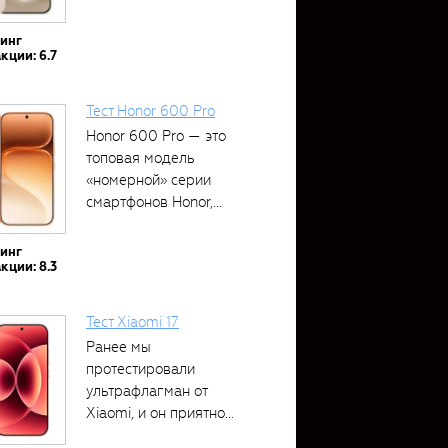
тинг
кции: 6.7
Тест Honor 600 Pro
Honor 600 Pro — это
топовая модель
«номерной» серии
смартфонов Honor,...
тинг
кции: 8.3
Тест Xiaomi 17
Ранее мы
протестировали
ультрафлагман от
Xiaomi, и он приятно
удивил своими...