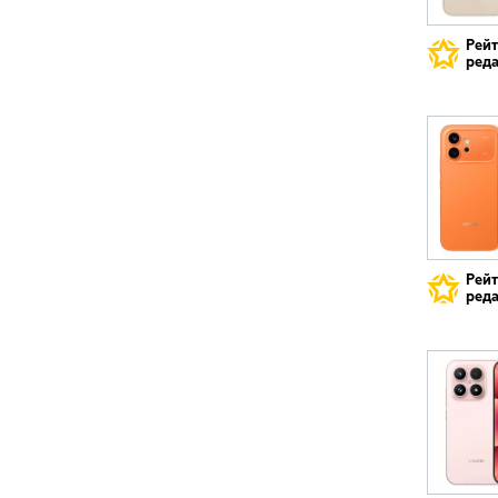
Рей
реда
Рей
реда