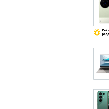
Рей
реда