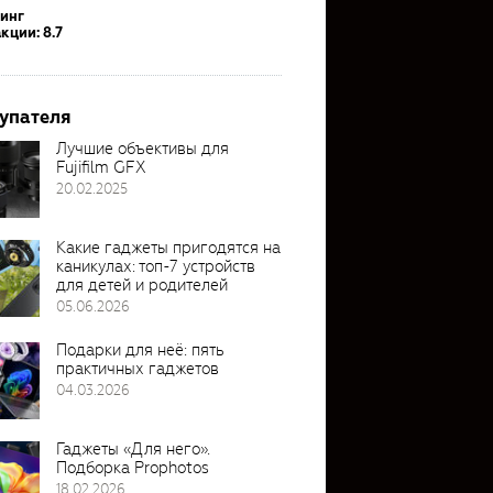
тинг
кции: 8.7
упателя
Лучшие объективы для
Fujifilm GFX
20.02.2025
Какие гаджеты пригодятся на
каникулах: топ-7 устройств
для детей и родителей
05.06.2026
Подарки для неё: пять
практичных гаджетов
04.03.2026
Гаджеты «Для него».
Подборка Prophotos
18.02.2026