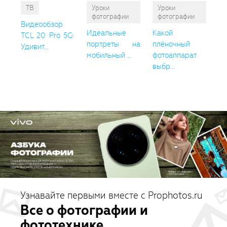
ТВ
Уроки
Уроки
фотографии
фотографии
Видеообзор
Идеальные
Какой
TCL 20 Pro 5G:
портреты на
плёночный
Удивит...
мобильный ...
фотоаппарат
выбр...
Узнавайте первыми вместе с Prophotos.ru
Все о фотографии и
фототехнике