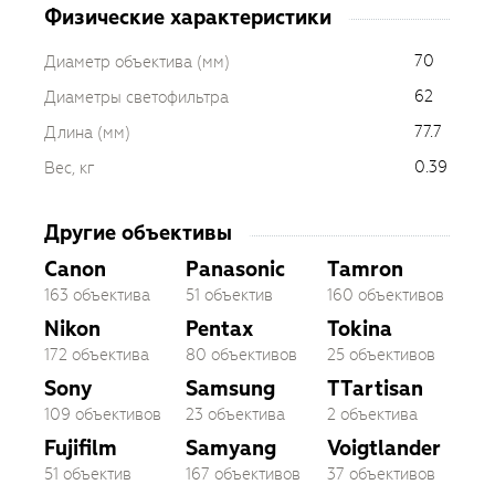
Физические характеристики
70
Диаметр объектива (мм)
62
Диаметры светофильтра
77.7
Длина (мм)
0.39
Вес, кг
Другие объективы
Canon
Panasonic
Tamron
163 объектива
51 объектив
160 объективов
Nikon
Pentax
Tokina
172 объектива
80 объективов
25 объективов
Sony
Samsung
TTartisan
109 объективов
23 объектива
2 объектива
Fujifilm
Samyang
Voigtlander
51 объектив
167 объективов
37 объективов