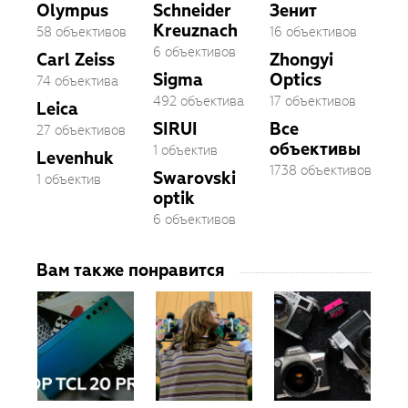
Olympus
Schneider
Зенит
Kreuznach
58 объективов
16 объективов
6 объективов
Carl Zeiss
Zhongyi
Sigma
Optics
74 объектива
492 объектива
17 объективов
Leica
SIRUI
Все
27 объективов
объективы
1 объектив
Levenhuk
1738 объективов
Swarovski
1 объектив
optik
6 объективов
Вам также понравится