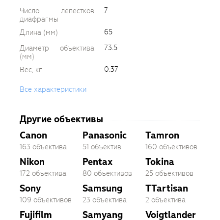
7
Число лепестков
диафрагмы
65
Длина (мм)
73.5
Диаметр объектива
(мм)
0.37
Вес, кг
Все характеристики
Другие объективы
Canon
Panasonic
Tamron
163 объектива
51 объектив
160 объективов
Nikon
Pentax
Tokina
172 объектива
80 объективов
25 объективов
Sony
Samsung
TTartisan
109 объективов
23 объектива
2 объектива
Fujifilm
Samyang
Voigtlander