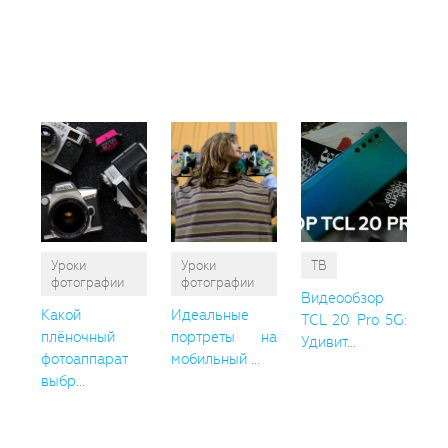
Вам
так
пон
Уроки
Уроки
ТВ
фотографии
фотографии
Видеообзор
Какой
Идеальные
TCL 20 Pro 5G:
плёночный
портреты на
Удивит...
фотоаппарат
мобильный ...
выбр...