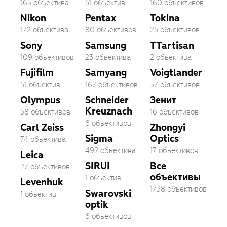
163 объектива
51 объектив
160 объективов
Nikon
Pentax
Tokina
172 объектива
80 объективов
25 объективов
Sony
Samsung
TTartisan
109 объективов
23 объектива
2 объектива
Fujifilm
Samyang
Voigtlander
51 объектив
167 объективов
37 объективов
Olympus
Schneider
Зенит
Kreuznach
58 объективов
16 объективов
6 объективов
Carl Zeiss
Zhongyi
Sigma
Optics
74 объектива
492 объектива
17 объективов
Leica
SIRUI
Все
27 объективов
объективы
1 объектив
Levenhuk
1738 объективов
Swarovski
1 объектив
optik
6 объективов