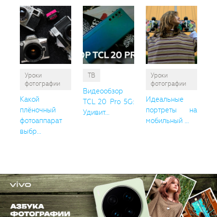
Уроки
ТВ
Уроки
фотографии
фотографии
Видеообзор
Какой
Идеальные
TCL 20 Pro 5G:
плёночный
портреты на
Удивит...
фотоаппарат
мобильный ...
выбр...