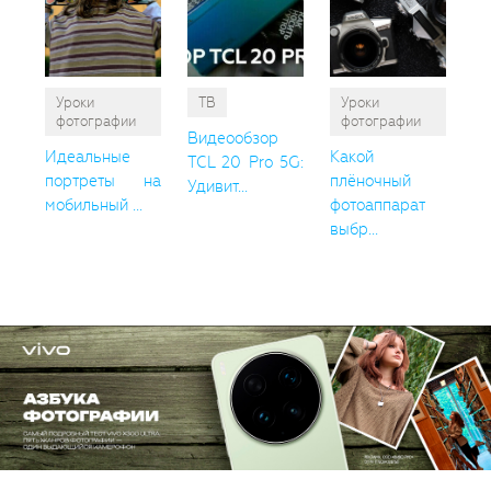
Уроки
ТВ
Уроки
фотографии
фотографии
Видеообзор
Идеальные
Какой
TCL 20 Pro 5G:
портреты на
плёночный
Удивит...
мобильный ...
фотоаппарат
выбр...