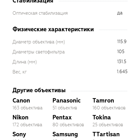
Стабилизация
да
Оптическая стабилизация
Физические характеристики
115.9
Диаметр объектива (мм)
105
Диаметры светофильтра
131.5
Длина (мм)
1.645
Вес, кг
Другие объективы
Canon
Panasonic
Tamron
163 объектива
51 объектив
160 объективов
Nikon
Pentax
Tokina
172 объектива
80 объективов
25 объективов
Sony
Samsung
TTartisan