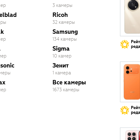
мер
3 камеры
elblad
Ricoh
еры
32 камеры
ak
Samsung
мер
134 камеры
Рей
реда
a
Sigma
мер
10 камер
sonic
Зенит
амеры
1 камера
ax
Все камеры
мер
1673 камеры
Рей
реда