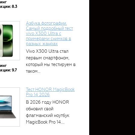
тинг
кции: 8.3
Азбука фотографии.
Самый подробный тест
vivo X300 Ultra с
примерами снимков в
разных жанрах
Vivo X300 Ultra стал
первым смартфоном,
который мы тестируем в
тинг
кции: 9.7
таком...
Тест HONOR MagicBook
Pro 14 2026
В 2026 году HONOR
обновил свой
флагманский ноутбук
MagicBook Pro 14....