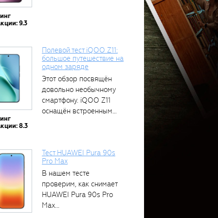
тинг
кции: 9.3
Полевой тест iQOO Z11:
большое путешествие на
одном заряде
Этот обзор посвящён
довольно необычному
смартфону. iQOO Z11
оснащён встроенным
тинг
аккумулятором...
кции: 8.3
Тест HUAWEI Pura 90s
Pro Max
В нашем тесте
проверим, как снимает
HUAWEI Pura 90s Pro
Max...