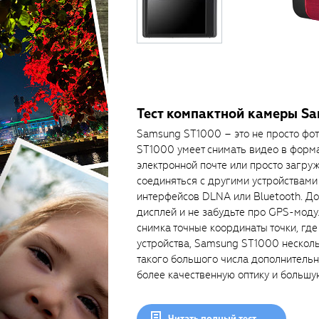
Тест компактной камеры S
Samsung ST1000 – это не просто фот
ST1000 умеет снимать видео в форма
электронной почте или просто загру
соединяться с другими устройствам
интерфейсов DLNA или Bluetooth. До
дисплей и не забудьте про GPS-мод
снимка точные координаты точки, где
устройства, Samsung ST1000 несколь
такого большого числа дополнитель
более качественную оптику и большую
Читать полный тест