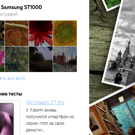
 Samsung ST1000
тографий
еть все фото
ние тесты
Тест Xiaomi 17T Pro
У Xiaomi вновь
получился смартфон из
серии «топ за свои
деньги»....