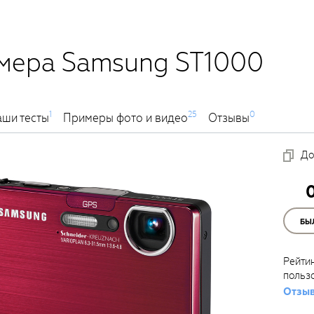
амера Samsung ST1000
1
25
0
ши тесты
Примеры фото и видео
Отзывы
До
БЫ
Рейти
польз
Отзыв