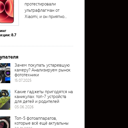
протестировали
ультрафлагман от
Xiaomi, и он приятно
удивил своими...
тинг
кции: 8.7
упателя
Зачем покупать устаревшую
камеру? Анализируем рынок
фототехники
15.07.2025
Какие гаджеты пригодятся на
каникулах: топ-7 устройств
для детей и родителей
05.06.2026
Топ-5 фотоаппаратов,
которые всё ещё актуальны