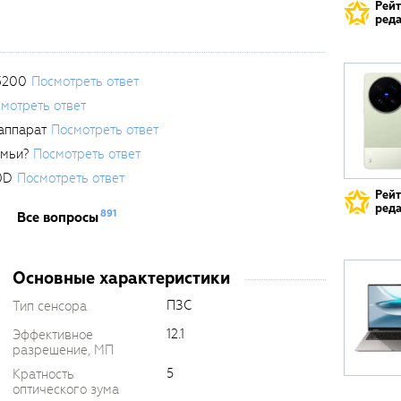
Рей
реда
3200
Посмотреть ответ
мотреть ответ
аппарат
Посмотреть ответ
емьи?
Посмотреть ответ
0D
Посмотреть ответ
Рей
реда
891
Все вопросы
Основные характеристики
ПЗС
Тип сенсора
12.1
Эффективное
разрешение, МП
5
Кратность
оптического зума