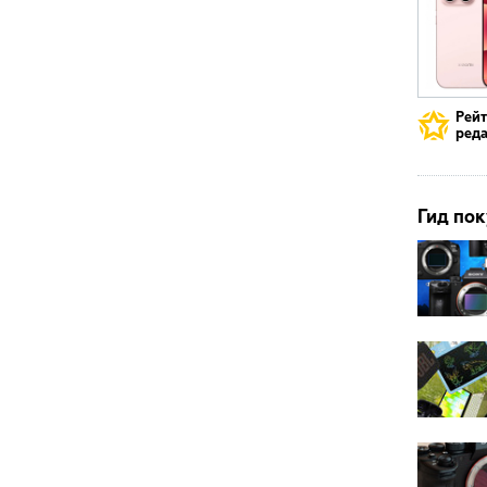
Рей
реда
Гид пок