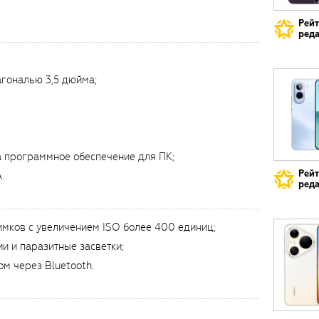
Рей
реда
агональю 3,5 дюйма;
а программное обеспечение для ПК;
Рей
.
реда
имков с увеличением ISO более 400 единиц;
и и паразитные засветки;
м через Bluetooth.