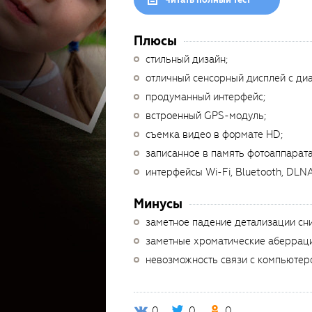
Плюсы
стильный дизайн;
отличный сенсорный дисплей с ди
продуманный интерфейс;
встроенный GPS-модуль;
съемка видео в формате HD;
записанное в память фотоаппарат
интерфейсы Wi-Fi, Bluetooth, DLNA
Минусы
заметное падение детализации сн
заметные хроматические аберраци
невозможность связи с компьютеро
0
0
0