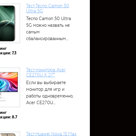
Тест Tecno Camon 50
Ultra 5G
Tecno Camon 50 Ultra
5G можно назвать не
самым
сбалансированным
устройством....
тинг
кции: 7.3
Тест монитора Acer
CE270U X 27″
Если вы выбираете
монитор для игр и
работы одновременно,
Acer CE270U...
тинг
кции: 8.7
Тест Huawei Nova 15 Max