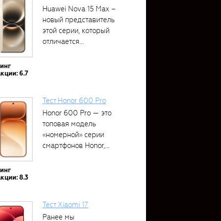
Huawei Nova 15 Max –
новый представитель
этой серии, который
отличается...
тинг
кции: 6.7
Тест Honor 600 Pro
Honor 600 Pro — это
топовая модель
«номерной» серии
смартфонов Honor,...
тинг
кции: 8.3
Тест Xiaomi 17
Ранее мы