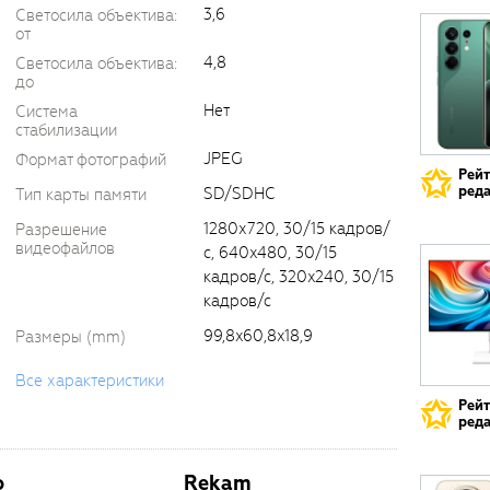
3,6
Светосила объектива:
от
4,8
Светосила объектива:
до
Нет
Система
стабилизации
JPEG
Формат фотографий
Рей
реда
SD/SDHC
Тип карты памяти
1280х720, 30/15 кадров/
Разрешение
видеофайлов
с, 640x480, 30/15
кадров/с, 320x240, 30/15
кадров/с
99,8x60,8x18,9
Размеры (mm)
Все характеристики
Рей
реда
o
Rekam