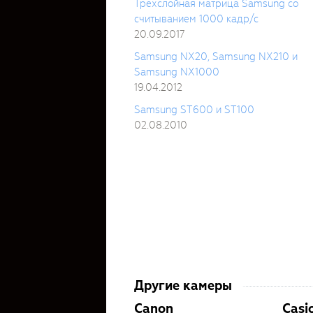
Трехслойная матрица Samsung со
считыванием 1000 кадр/с
20.09.2017
Samsung NX20, Samsung NX210 и
Samsung NX1000
19.04.2012
Samsung ST600 и ST100
02.08.2010
Другие камеры
Canon
Casi