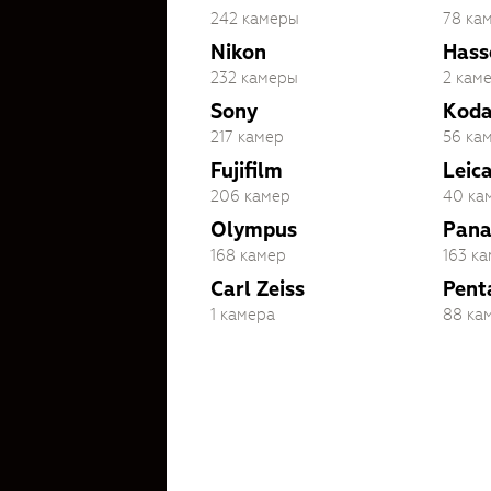
242 камеры
78 ка
Nikon
Hass
232 камеры
2 кам
Sony
Kod
217 камер
56 ка
Fujifilm
Leic
206 камер
40 ка
Olympus
Pana
168 камер
163 к
Carl Zeiss
Pent
1 камера
88 ка