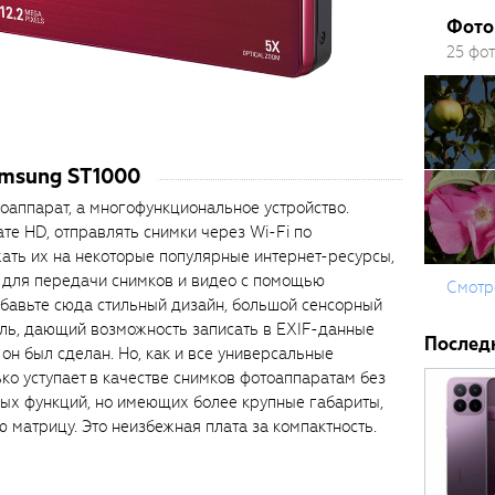
Фото
25 фо
amsung ST1000
оаппарат, а многофункциональное устройство.
те HD, отправлять снимки через Wi-Fi по
жать их на некоторые популярные интернет-ресурсы,
и для передачи снимков и видео с помощью
Смотр
бавьте сюда стильный дизайн, большой сенсорный
уль, дающий возможность записать в EXIF-данные
Послед
 он был сделан. Но, как и все универсальные
ко уступает в качестве снимков фотоаппаратам без
ных функций, но имеющих более крупные габариты,
 матрицу. Это неизбежная плата за компактность.