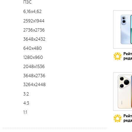
ПЗС
6,16x4,62
2592x1944
2736x2736
3648x2432
640x480
Рей
1280x960
реда
2048x1536
3648x2736
3264x2448
3:2
4:3
1:1
Рей
реда