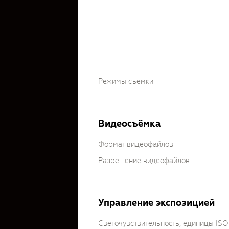
Режимы съемки
Видеосъёмка
Формат видеофайлов
Разрешение видеофайлов
Управление экспозицией
Светочувствительность, единицы ISO