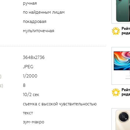
ручная
по найденным лицам
покадровая
Рей
мультиточечная
реда
3648x2736
JPEG
1/2000
)
8
c)
Рей
реда
10/2 сек
съемка с высокой чувствительностью
текст
зум-макро