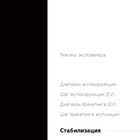
Режимы экспозамера
Диапазон экспокоррекции
Шаг экспокоррекции (EV)
Диапазон брекетинга (EV)
Шаг брекетинга экспозиции
Стабилизация