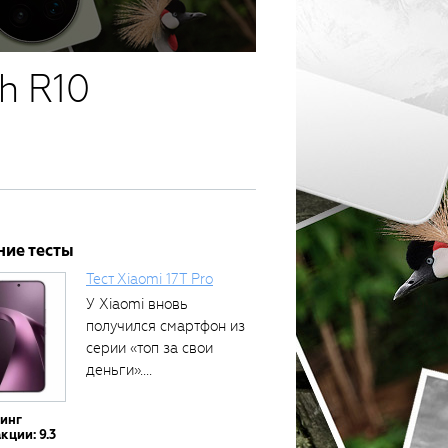
h R10
ние тесты
Тест Xiaomi 17T Pro
У Xiaomi вновь
получился смартфон из
серии «топ за свои
деньги»....
тинг
кции: 9.3