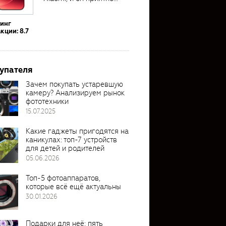
удивил своими...
тинг
кции: 8.7
упателя
Зачем покупать устаревшую
камеру? Анализируем рынок
фототехники
15.07.2025
Какие гаджеты пригодятся на
каникулах: топ-7 устройств
для детей и родителей
05.06.2026
Топ-5 фотоаппаратов,
которые всё ещё актуальны
30.01.2026
Подарки для неё: пять