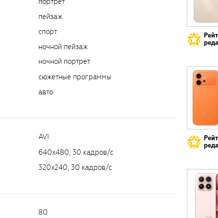
портрет
пейзаж
спорт
Рей
реда
ночной пейзаж
ночной портрет
сюжетные программы
авто
AVI
Рей
реда
640x480, 30 кадров/с
320x240, 30 кадров/с
80