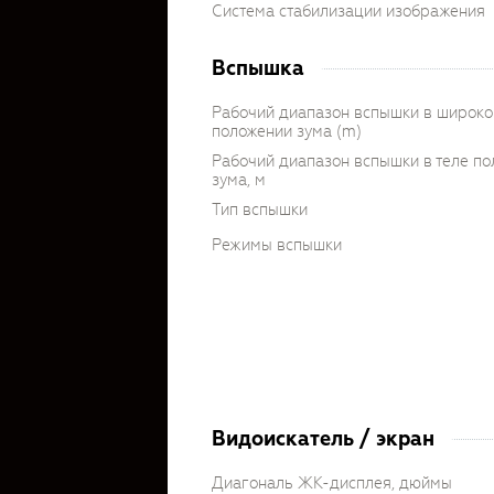
Система стабилизации изображения
Вспышка
Рабочий диапазон вспышки в широк
положении зума (m)
Рабочий диапазон вспышки в теле п
зума, м
Тип вспышки
Режимы вспышки
Видоискатель / экран
Диагональ ЖК-дисплея, дюймы