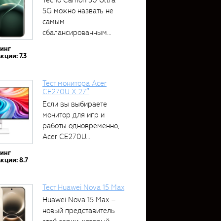
5G можно назвать не
самым
сбалансированным
устройством....
тинг
кции: 7.3
Тест монитора Acer
CE270U X 27″
Если вы выбираете
монитор для игр и
работы одновременно,
Acer CE270U...
тинг
кции: 8.7
Тест Huawei Nova 15 Max
Huawei Nova 15 Max –
новый представитель