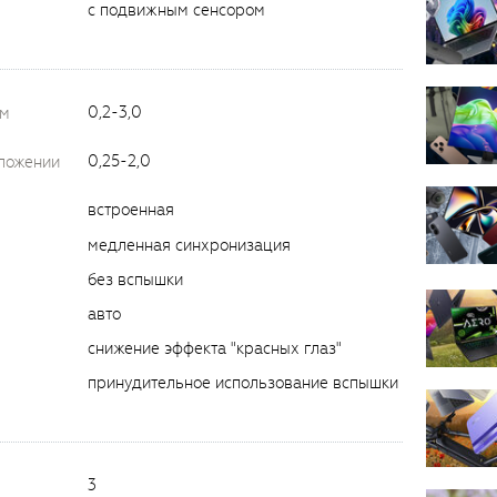
с подвижным сенсором
0,2-3,0
ом
0,25-2,0
оложении
встроенная
медленная синхронизация
без вспышки
авто
снижение эффекта "красных глаз"
принудительное использование вспышки
3