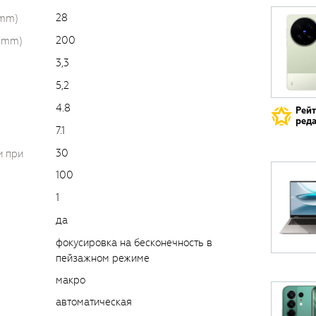
28
(mm)
200
 (mm)
3,3
5,2
4.8
Рей
реда
7.1
30
и при
100
1
да
фокусировка на бесконечность в
пейзажном режиме
макро
автоматическая