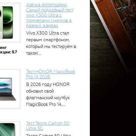
Азбука фотографии.
Самый подробный тест
vivo X300 Ultra с
примерами снимков в
разных жанрах
Vivo X300 Ultra стал
первым смартфоном,
который мы тестируем в
тинг
кции: 9.7
таком...
Тест HONOR MagicBook
Pro 14 2026
В 2026 году HONOR
обновил свой
флагманский ноутбук
MagicBook Pro 14....
Тест Tecno Camon 50
Ultra 5G
Tecno Camon 50 Ultra