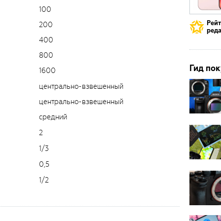
100
Рей
200
реда
400
800
Гид пок
1600
центрально-взвешенный
центрально-взвешенный
средний
2
1/3
0,5
1/2