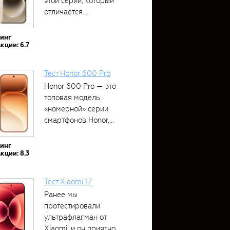
этой серии, который
отличается...
тинг
кции: 6.7
Тест Honor 600 Pro
Honor 600 Pro — это
топовая модель
«номерной» серии
смартфонов Honor,...
тинг
кции: 8.3
Тест Xiaomi 17
Ранее мы
протестировали
ультрафлагман от
Xiaomi, и он приятно