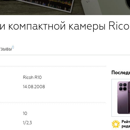
и компактной камеры Rico
0
тзывы
Послед
Ricoh R10
14.08.2008
10
Рей
1/2,3
реда