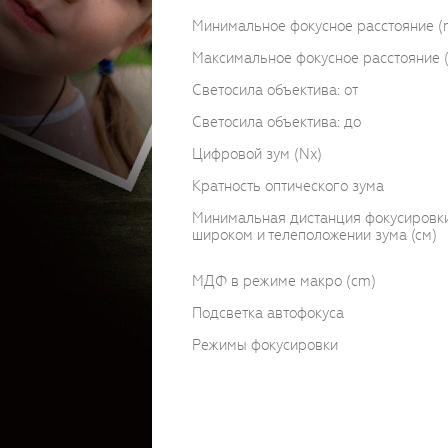
Минимальное фокусное расстояние 
Максимальное фокусное расстояние
Светосила объектива: от
Светосила объектива: до
Цифровой зум (Nx)
Кратность оптического зума
Минимальная дистанция фокусировк
широком и телеположении зума (см)
МДФ в режиме макро (cm)
Подсветка автофокуса
Режимы фокусировки