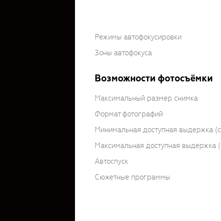
Режимы автофокусировки
Зоны автофокуса
Возможности фотосъёмки
Максимальный размер снимка
Формат фотографий
Минимальная доступная выдержка (c
Максимальная доступная выдержка (
Автоспуск
Сюжетные программы