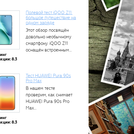
Полевой тест iQOO Z11:
большое путешествие на
одном заряде
Этот обзор посвящён
довольно необычному
смартфону. iQOO Z11
оснащён встроенным
тинг
аккумулятором...
кции: 8.3
Тест HUAWEI Pura 90s
Pro Max
В нашем тесте
проверим, как снимает
HUAWEI Pura 90s Pro
Max...
тинг
кции: 8.3