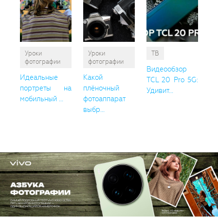
Уроки
Уроки
ТВ
фотографии
фотографии
Видеообзор
Идеальные
Какой
TCL 20 Pro 5G:
портреты на
плёночный
Удивит...
мобильный ...
фотоаппарат
выбр...