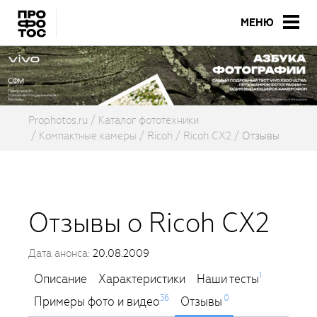
МЕНЮ
Prophotos.ru
Каталог фототехники
Компактные камеры
Ricoh
Ricoh CX2
Отзывы
Отзывы о Ricoh CX2
Дата анонса:
20.08.2009
1
Описание
Характеристики
Наши тесты
36
0
Примеры фото и видео
Отзывы