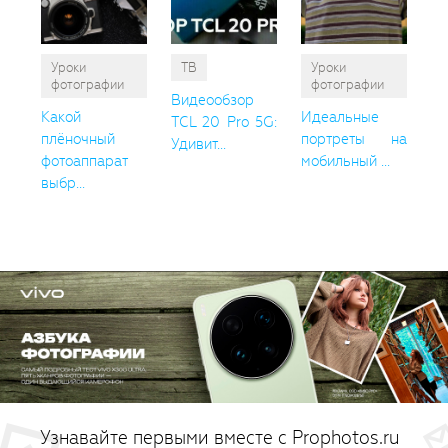
Уроки
ТВ
Уроки
фотографии
фотографии
Видеообзор
Какой
Идеальные
TCL 20 Pro 5G:
плёночный
портреты на
Удивит...
фотоаппарат
мобильный ...
выбр...
Узнавайте первыми вместе с Prophotos.ru