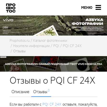
МЕНЮ
Prophotos.ru
Каталог фототехники
Носители информации
PQI
PQI CF 24X
Отзывы
Отзывы о PQI CF 24X
0
Описание
Отзывы
Если вы работали с
PQI CF 24X
оставьте, пожалуйста,