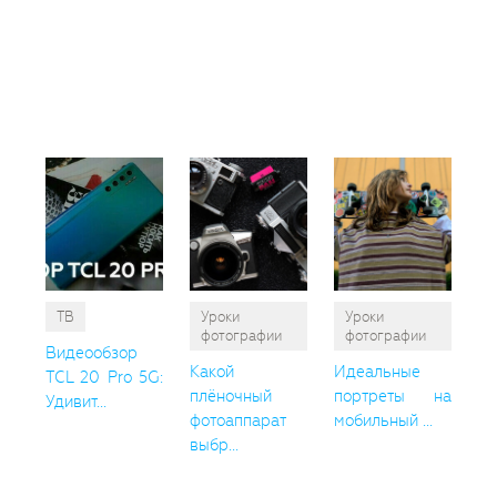
Вам
так
пон
ТВ
Уроки
Уроки
фотографии
фотографии
Видеообзор
Какой
Идеальные
TCL 20 Pro 5G:
плёночный
портреты на
Удивит...
фотоаппарат
мобильный ...
выбр...