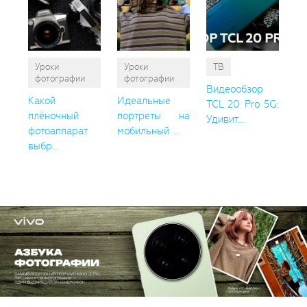
Уроки
Уроки
ТВ
фотографии
фотографии
Видеообзор
Какой
Идеальные
TCL 20 Pro 5G:
плёночный
портреты на
Удивит...
фотоаппарат
мобильный ...
выбр...