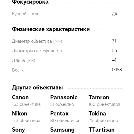
Фокусировка
да
Ручной фокус
Физические характеристики
71
Диаметр объектива (мм)
55
Диаметры светофильтра
41
Длина (мм)
0.158
Вес, кг
Другие объективы
Canon
Panasonic
Tamron
163 объектива
51 объектив
160 объективов
Nikon
Pentax
Tokina
172 объектива
80 объективов
25 объективов
Sony
Samsung
TTartisan