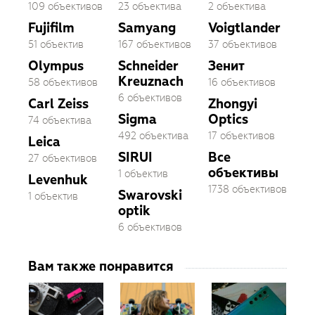
109 объективов
23 объектива
2 объектива
Fujifilm
Samyang
Voigtlander
51 объектив
167 объективов
37 объективов
Olympus
Schneider
Зенит
Kreuznach
58 объективов
16 объективов
6 объективов
Carl Zeiss
Zhongyi
Sigma
Optics
74 объектива
492 объектива
17 объективов
Leica
SIRUI
Все
27 объективов
объективы
1 объектив
Levenhuk
1738 объективов
Swarovski
1 объектив
optik
6 объективов
Вам также понравится