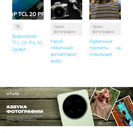
ТВ
Уроки
Уроки
фотографии
фотографии
Видеообзор
Какой
Идеальные
TCL 20 Pro 5G:
плёночный
портреты на
Удивит...
фотоаппарат
мобильный ...
выбр...