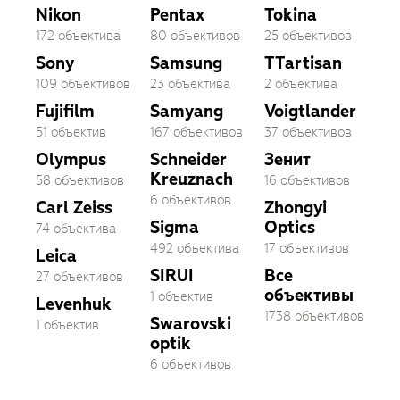
Nikon
Pentax
Tokina
172 объектива
80 объективов
25 объективов
Sony
Samsung
TTartisan
109 объективов
23 объектива
2 объектива
Fujifilm
Samyang
Voigtlander
51 объектив
167 объективов
37 объективов
Olympus
Schneider
Зенит
Kreuznach
58 объективов
16 объективов
6 объективов
Carl Zeiss
Zhongyi
Sigma
Optics
74 объектива
492 объектива
17 объективов
Leica
SIRUI
Все
27 объективов
объективы
1 объектив
Levenhuk
1738 объективов
Swarovski
1 объектив
optik
6 объективов