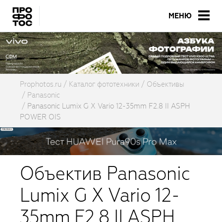
МЕНЮ
Prophotos.ru
Каталог фототехники
Объективы
Panasonic
Panasonic Lumix G X Vario 12-35mm F2.8 II ASPH
POWER OIS
Объектив Panasonic
Lumix G X Vario 12-
35mm F2.8 II ASPH