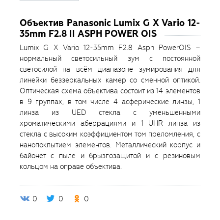
Объектив Panasonic Lumix G X Vario 12-
35mm F2.8 II ASPH POWER OIS
Lumix G X Vario 12-35mm F2.8 Asph PowerOIS –
нормальный светосильный зум с постоянной
светосилой на всём диапазоне зумирования для
линейки беззеркальных камер со сменной оптикой.
Оптическая схема объектива состоит из 14 элементов
в 9 группах, в том числе 4 асферические линзы, 1
линза из UED стекла с уменьшенными
хроматическими аберрациями и 1 UHR линза из
стекла с высоким коэффициентом том преломления, с
нанопокпытием элементов. Металлический корпус и
байонет с пыле и брызгозащитой и с резиновым
кольцом на оправе объектива.
0
0
0