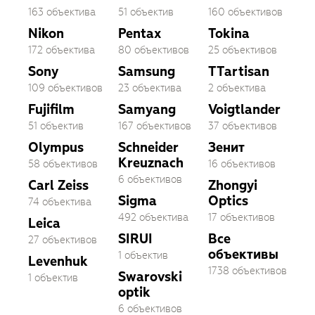
163 объектива
51 объектив
160 объективов
Nikon
Pentax
Tokina
172 объектива
80 объективов
25 объективов
Sony
Samsung
TTartisan
109 объективов
23 объектива
2 объектива
Fujifilm
Samyang
Voigtlander
51 объектив
167 объективов
37 объективов
Olympus
Schneider
Зенит
Kreuznach
58 объективов
16 объективов
6 объективов
Carl Zeiss
Zhongyi
Sigma
Optics
74 объектива
492 объектива
17 объективов
Leica
SIRUI
Все
27 объективов
объективы
1 объектив
Levenhuk
1738 объективов
Swarovski
1 объектив
optik
6 объективов