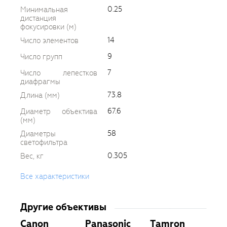
0.25
Минимальная
дистанция
фокусировки (м)
14
Число элементов
9
Число групп
7
Число лепестков
диафрагмы
73.8
Длина (мм)
67.6
Диаметр объектива
(мм)
58
Диаметры
светофильтра
0.305
Вес, кг
Все характеристики
Другие объективы
Canon
Panasonic
Tamron