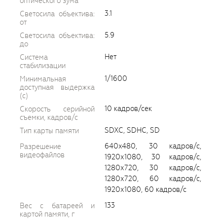
оптического зума
3.1
Светосила объектива:
от
5.9
Светосила объектива:
до
Нет
Система
стабилизации
1/1600
Минимальная
доступная выдержка
(c)
10 кадров/сек
Скорость серийной
съемки, кадров/с
SDXC, SDHC, SD
Тип карты памяти
640x480, 30 кадров/с,
Разрешение
видеофайлов
1920х1080, 30 кадров/с,
1280х720, 30 кадров/с,
1280х720, 60 кадров/с,
1920х1080, 60 кадров/с
133
Вес с батареей и
картой памяти, г