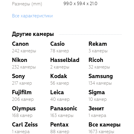
99.0 x 59.4 x 21.0
Размеры (mm)
Все характеристики
Другие камеры
Canon
Casio
Rekam
242 камеры
78 камер
3 камеры
Nikon
Hasselblad
Ricoh
232 камеры
2 камеры
32 камеры
Sony
Kodak
Samsung
217 камер
56 камер
134 камеры
Fujifilm
Leica
Sigma
206 камер
40 камер
10 камер
Olympus
Panasonic
Зенит
168 камер
163 камеры
1 камера
Carl Zeiss
Pentax
Все камеры
1 камера
88 камер
1673 камеры