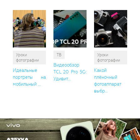
Уроки
ТВ
Уроки
фотографии
фотографии
Видеообзор
Идеальные
Какой
TCL 20 Pro 5G:
портреты на
плёночный
Удивит...
мобильный ...
фотоаппарат
выбр...