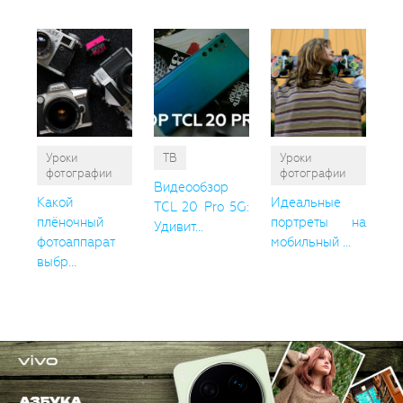
Уроки
ТВ
Уроки
фотографии
фотографии
Видеообзор
Какой
Идеальные
TCL 20 Pro 5G:
плёночный
портреты на
Удивит...
фотоаппарат
мобильный ...
выбр...