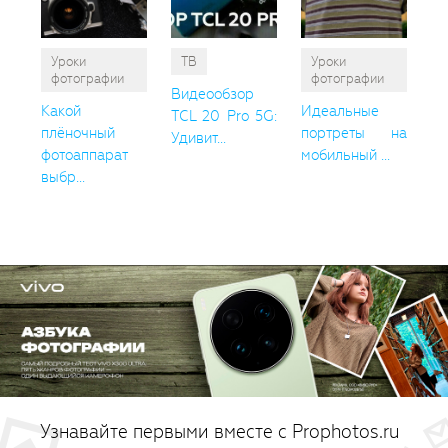
Уроки
ТВ
Уроки
фотографии
фотографии
Видеообзор
Какой
Идеальные
TCL 20 Pro 5G:
плёночный
портреты на
Удивит...
фотоаппарат
мобильный ...
выбр...
Узнавайте первыми вместе с Prophotos.ru