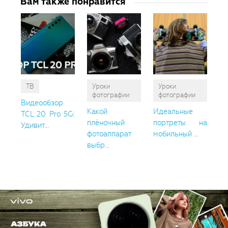
Вам также понравится
ТВ
Уроки
Уроки
фотографии
фотографии
Видеообзор
Какой
Идеальные
TCL 20 Pro 5G:
плёночный
портреты на
Удивит...
фотоаппарат
мобильный ...
выбр...