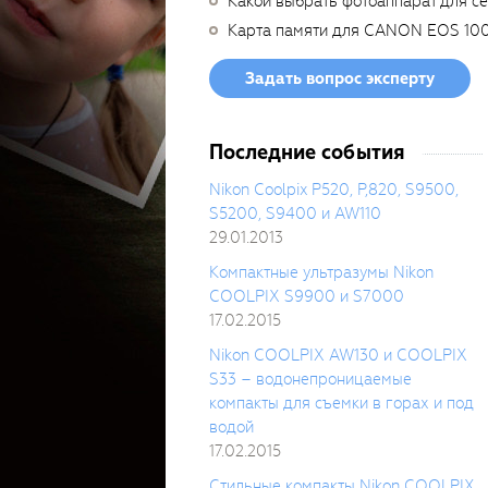
Какой выбрать фотоаппарат для с
Карта памяти для CANON EOS 10
Задать вопрос эксперту
Последние события
Nikon Coolpix P520, P,820, S9500,
S5200, S9400 и AW110
29.01.2013
Компактные ультразумы Nikon
COOLPIX S9900 и S7000
17.02.2015
Nikon COOLPIX AW130 и COOLPIX
S33 – водонепроницаемые
компакты для съемки в горах и под
водой
17.02.2015
Стильные компакты Nikon COOLPIX