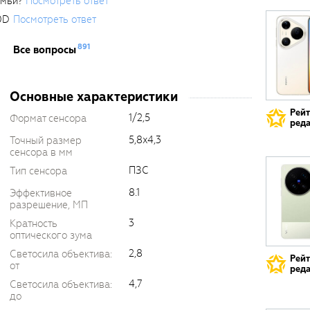
емьи?
Посмотреть ответ
0D
Посмотреть ответ
891
Все вопросы
Основные характеристики
Рей
1/2,5
Формат сенсора
реда
5,8x4,3
Точный размер
сенсора в мм
ПЗС
Тип сенсора
8.1
Эффективное
разрешение, МП
3
Кратность
оптического зума
2,8
Светосила объектива:
Рей
от
реда
4,7
Светосила объектива:
до