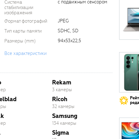
с подвижным сенсором
Система
стабилизации
изображения
JPEG
Формат фотографий
SDHC, SD
Тип карты памяти
94x53x22,5
Размеры (mm)
Все характеристики
o
Rekam
мер
3 камеры
Рей
elblad
Ricoh
реда
еры
32 камеры
ak
Samsung
мер
134 камеры
a
Sigma