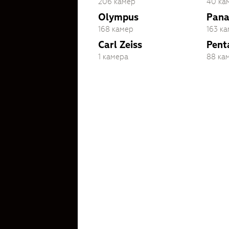
206 камер
40 ка
Olympus
Pana
168 камер
163 к
Carl Zeiss
Pent
1 камера
88 ка