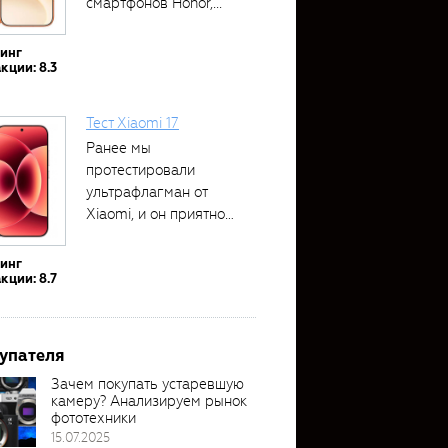
смартфонов Honor,...
тинг
кции: 8.3
Тест Xiaomi 17
Ранее мы
протестировали
ультрафлагман от
Xiaomi, и он приятно
удивил своими...
тинг
кции: 8.7
упателя
Зачем покупать устаревшую
камеру? Анализируем рынок
фототехники
15.07.2025