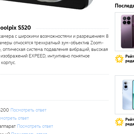
Послед
oolpix S520
камера с широкими возможностями и разрешением 8
камеры относятся трехкратный зум-объектив Zoom-
 оптическая система подавления вибраций, высокая
и изображений EXPEED, интуитивно понятное
Рей
реда
корпус.
3200
Посмотреть ответ
мотреть ответ
Рей
реда
аппарат
Посмотреть ответ