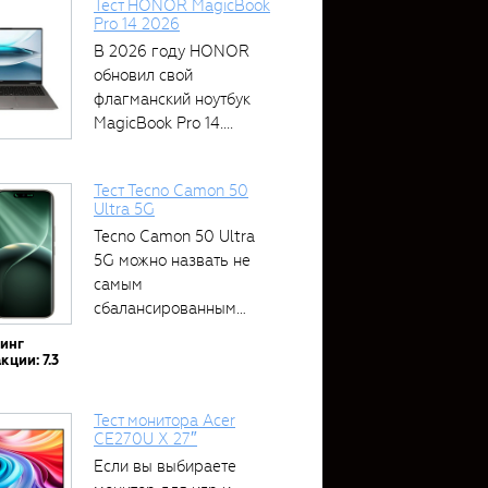
Тест HONOR MagicBook
Pro 14 2026
В 2026 году HONOR
обновил свой
флагманский ноутбук
MagicBook Pro 14....
Тест Tecno Camon 50
Ultra 5G
Tecno Camon 50 Ultra
5G можно назвать не
самым
сбалансированным
устройством....
тинг
кции: 7.3
Тест монитора Acer
CE270U X 27″
Если вы выбираете