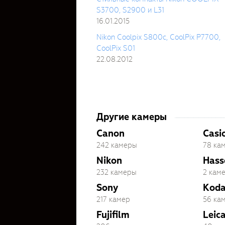
S3700, S2900 и L31
16.01.2015
Nikon Coolpix S800c, CoolPix P7700,
CoolPix S01
22.08.2012
Другие камеры
Canon
Casi
242 камеры
78 ка
Nikon
Hass
232 камеры
2 кам
Sony
Kod
217 камер
56 ка
Fujifilm
Leic