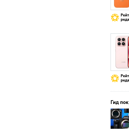
Рей
реда
Рей
реда
Гид пок