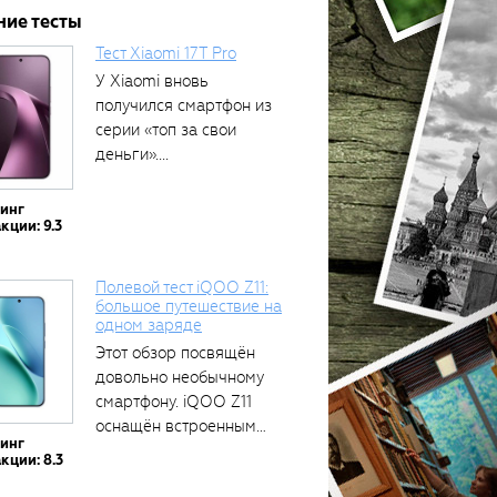
ние тесты
Тест Xiaomi 17T Pro
У Xiaomi вновь
получился смартфон из
серии «топ за свои
деньги»....
тинг
кции: 9.3
Полевой тест iQOO Z11:
большое путешествие на
одном заряде
Этот обзор посвящён
довольно необычному
смартфону. iQOO Z11
оснащён встроенным
тинг
аккумулятором...
кции: 8.3