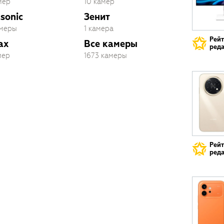
мер
10 камер
sonic
Зенит
амеры
1 камера
Рей
ax
Все камеры
реда
мер
1673 камеры
Рей
реда