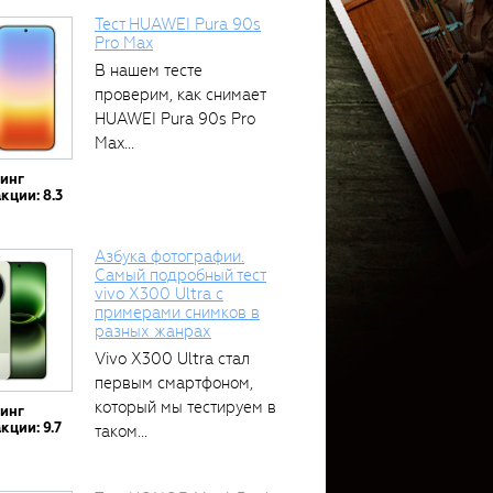
Тест HUAWEI Pura 90s
Pro Max
В нашем тесте
проверим, как снимает
HUAWEI Pura 90s Pro
Max...
тинг
кции: 8.3
Азбука фотографии.
Самый подробный тест
vivo X300 Ultra с
примерами снимков в
разных жанрах
Vivo X300 Ultra стал
первым смартфоном,
который мы тестируем в
тинг
кции: 9.7
таком...