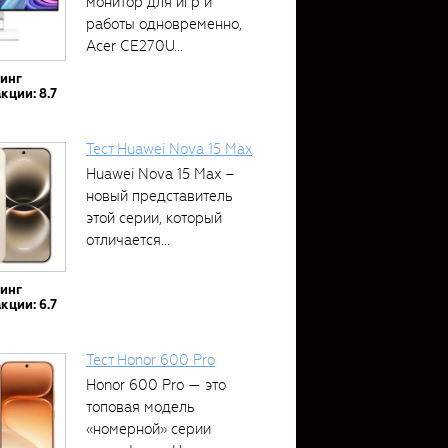
монитор для игр и
работы одновременно,
Acer CE270U...
тинг
кции: 8.7
Тест Huawei Nova 15 Max
Huawei Nova 15 Max –
новый представитель
этой серии, который
отличается...
тинг
кции: 6.7
Тест Honor 600 Pro
Honor 600 Pro — это
топовая модель
«номерной» серии