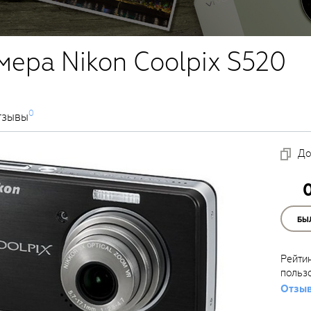
мера Nikon Coolpix S520
0
тзывы
До
БЫ
Рейти
польз
Отзыв